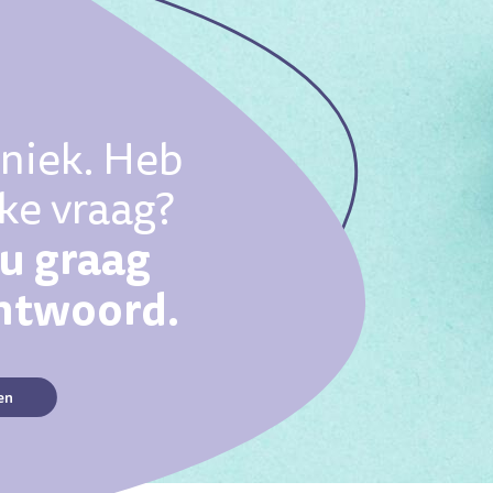
uniek. Heb
eke vraag?
ou graag
antwoord.
en