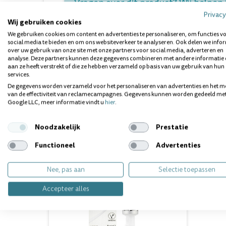
Vragen over dit product? Wij helpen 
Privacy
Wij gebruiken cookies
We gebruiken cookies om content en advertenties te personaliseren, om functies v
social media te bieden en om ons websiteverkeer te analyseren. Ook delen we info
over uw gebruik van onze site met onze partners voor social media, adverteren en
analyse. Deze partners kunnen deze gegevens combineren met andere informatie 
aan ze heeft verstrekt of die ze hebben verzameld op basis van uw gebruik van hun
services.
Gerelateerde producten
De gegevens worden verzameld voor het personaliseren van advertenties en het m
van de effectiviteit van reclamecampagnes. Gegevens kunnen worden gedeeld me
Google LLC, meer informatie vindt u
hier
.
Staffel
Noodzakelijk
Prestatie
korting
Functioneel
Advertenties
Nee, pas aan
Selectie toepassen
Accepteer alles