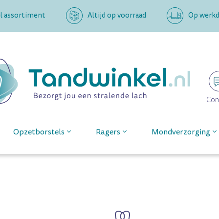
l assortiment
Altijd op voorraad
Op werkda
Con
Opzetborstels
Ragers
Mondverzorging