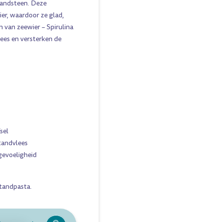
tandsteen. Deze
er, waardoor ze glad,
 van zeewier – Spirulina
ees en versterken de
sel
tandvlees
gevoeligheid
tandpasta
.