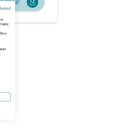
je graag!
beleid
oor
rmatie
die u
eten
t