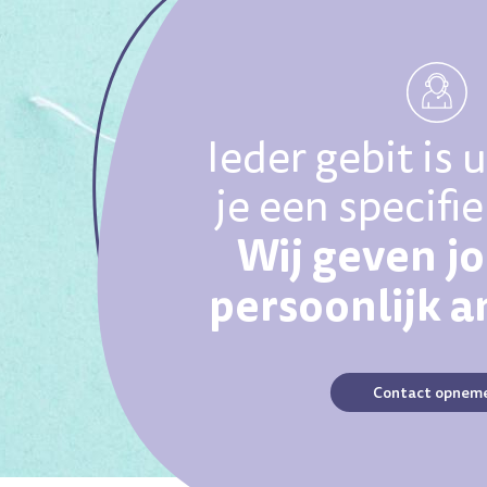
Ieder gebit is 
je een specifi
Wij geven j
persoonlijk 
Contact opnem