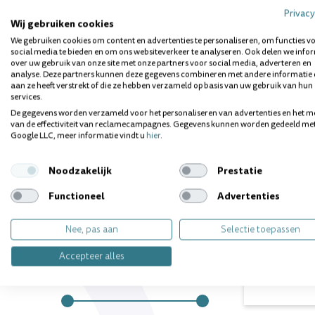
Privacy
Trefwoord
Wij gebruiken cookies
We gebruiken cookies om content en advertenties te personaliseren, om functies v
social media te bieden en om ons websiteverkeer te analyseren. Ook delen we info
over uw gebruik van onze site met onze partners voor social media, adverteren en
analyse. Deze partners kunnen deze gegevens combineren met andere informatie 
aan ze heeft verstrekt of die ze hebben verzameld op basis van uw gebruik van hun
Merk
services.
De gegevens worden verzameld voor het personaliseren van advertenties en het m
Boombrush
van de effectiviteit van reclamecampagnes. Gegevens kunnen worden gedeeld me
Google LLC, meer informatie vindt u
hier
.
Groepen
Noodzakelijk
Prestatie
Boombrus
Opzetbor
Boombrush
Functioneel
Advertenties
(soft)
Direct lever
Nee, pas aan
Selectie toepassen
Inhoud
: 4 s
Prijs
Accepteer alles
€28,0
€
tot