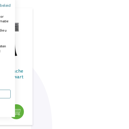
beleid
oor
rmatie
die u
eten
t
h Sonische
stels Zwart
baar
tuks
0