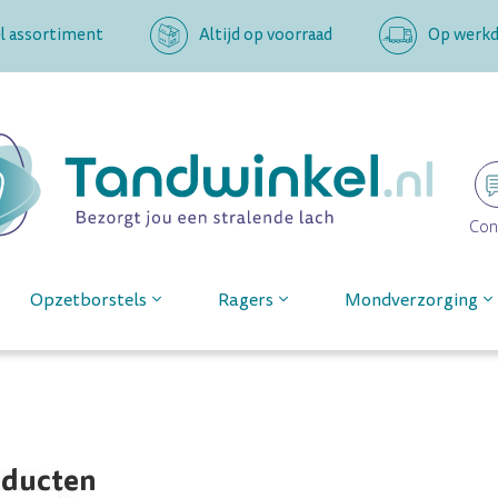
l assortiment
Altijd op voorraad
Op werkda
Con
Opzetborstels
Ragers
Mondverzorging
oducten