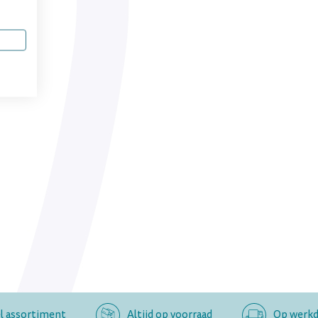
l assortiment
Altijd op voorraad
Op werkda