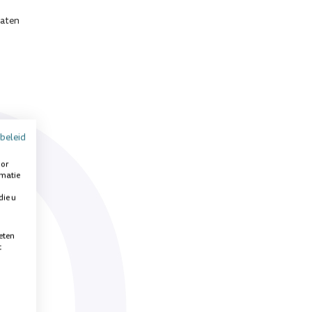
taten
beleid
oor
rmatie
die u
eten
t