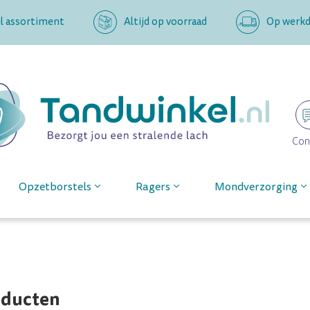
l assortiment
Altijd op voorraad
Op werkda
Con
Opzetborstels
Ragers
Mondverzorging
oducten