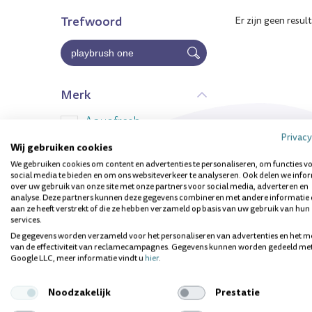
Trefwoord
Er zijn geen resul
Merk
Aquafresh
Privacy
Bausch
Wij gebruiken cookies
We gebruiken cookies om content en advertenties te personaliseren, om functies v
Bluem
social media te bieden en om ons websiteverkeer te analyseren. Ook delen we info
over uw gebruik van onze site met onze partners voor social media, adverteren en
Boombrush
analyse. Deze partners kunnen deze gegevens combineren met andere informatie 
aan ze heeft verstrekt of die ze hebben verzameld op basis van uw gebruik van hun
Brush it
services.
De gegevens worden verzameld voor het personaliseren van advertenties en het m
Cavex
van de effectiviteit van reclamecampagnes. Gegevens kunnen worden gedeeld me
Google LLC, meer informatie vindt u
hier
.
Clinomyn
Toon meer
Colgate
Noodzakelijk
Prestatie
Groepen
Curaprox