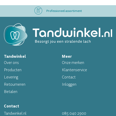
Professioneel assortiment
Altijd op voorraad
Op werkdagen voor 16.00 uur besteld, morgen in huis
Tandwinkel
Meer
Professioneel assortiment
Over ons
Onze merken
Altijd op voorraad
Producten
Klantenservice
Levering
Contact
Op werkdagen voor 16.00 uur besteld, morgen in huis
Retourneren
Inloggen
Betalen
Contact
Tandwinkel.nl
085 040 2900