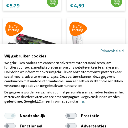
€ 5,79
€ 4,59
Staffel
Staffel
korting
korting
Privacybeleid
Wij gebruiken cookies
We gebruiken cookies om content en advertenties te personaliseren, om
functies voor social media te bieden en om ons websiteverkeer te analyseren.
Ook delen we informatie over uw gebruik van onze site met onze partners voor
social media, adverteren en analyse. Deze partners kunnen deze gegevens
combineren met andere informatie die u aan ze heeft verstrekt of die ze hebben
Splat Tandpasta Special
Splat Tandpasta Professional
verzameld op basis van uw gebruik van hun services.
Blackwood
Ultracomplex
De gegevens worden verzameld voor het personaliseren van advertenties en het
Direct leverbaar
Direct leverbaar
meten van de effectiviteit van reclamecampagnes. Gegevens kunnen worden
Inhoud
Inhoud
: 75 ml
: 100 ml
gedeeld met Google LLC, meer informatie vindt u
hier
.
Noodzakelijk
Prestatie
Vanaf
Vanaf
€ 5,79
€ 4,59
Functioneel
Advertenties