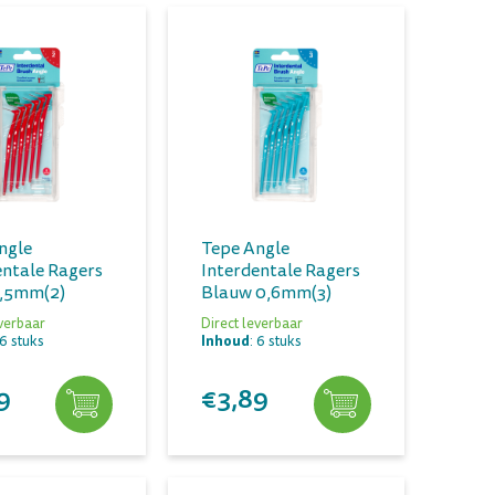
ngle
Tepe Angle
entale Ragers
Interdentale Ragers
,5mm(2)
Blauw 0,6mm(3)
everbaar
Direct leverbaar
Inhoud
 6 stuks
: 6 stuks
9
€3,89