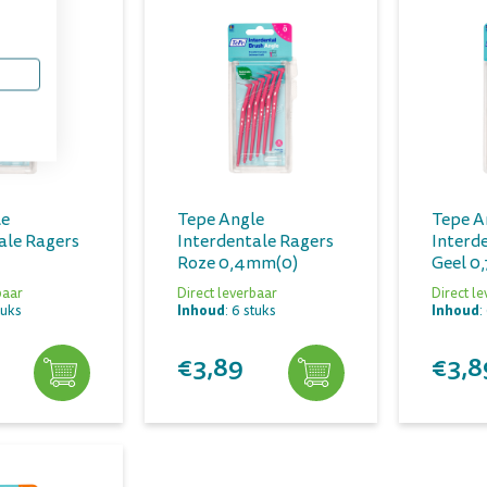
le
Tepe Angle
Tepe A
ale Ragers
Interdentale Ragers
Interd
Roze 0,4mm(0)
Geel 0
baar
Direct leverbaar
Direct l
Inhoud
Inhoud
tuks
: 6 stuks
:
€3,89
€3,8