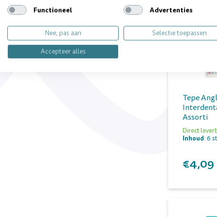
Functioneel
Advertenties
Nee, pas aan
Selectie toepassen
Accepteer alles
Tepe Ang
Interdent
Assorti
Direct lever
Inhoud
: 6 s
€4,09