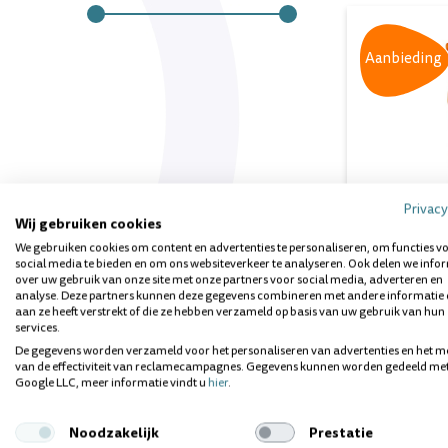
Aanbieding
Privacy
Wij gebruiken cookies
Tepe Ang
Interdent
We gebruiken cookies om content en advertenties te personaliseren, om functies v
Oranje 0
social media te bieden en om ons websiteverkeer te analyseren. Ook delen we info
over uw gebruik van onze site met onze partners voor social media, adverteren en
Direct lever
analyse. Deze partners kunnen deze gegevens combineren met andere informatie 
Inhoud
: 25 
aan ze heeft verstrekt of die ze hebben verzameld op basis van uw gebruik van hun
services.
€14,95
De gegevens worden verzameld voor het personaliseren van advertenties en het m
van de effectiviteit van reclamecampagnes. Gegevens kunnen worden gedeeld me
€11,49
Google LLC, meer informatie vindt u
hier
.
Noodzakelijk
Prestatie