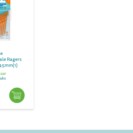
le
ale Ragers
,45mm(1)
baar
tuks