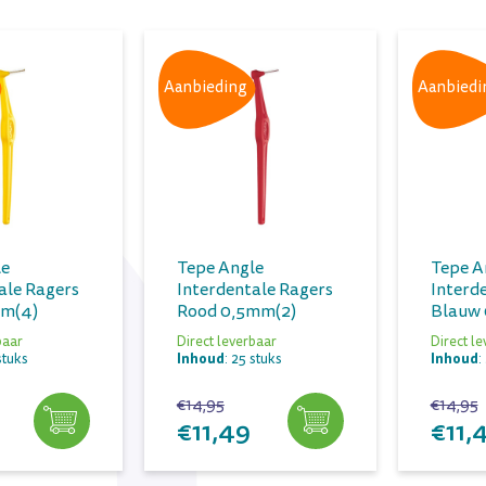
Aanbieding
Aanbiedi
le
Tepe Angle
Tepe A
ale Ragers
Interdentale Ragers
Interd
mm(4)
Rood 0,5mm(2)
Blauw 
baar
Direct leverbaar
Direct l
Inhoud
Inhoud
stuks
: 25 stuks
:
€14,95
€14,95
€11,49
€11,