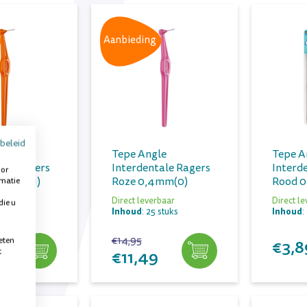
Aanbieding
beleid
le
Tepe Angle
Tepe A
ale Ragers
Interdentale Ragers
Interd
oor
,45mm(1)
Roze 0,4mm(0)
Rood 0
rmatie
baar
Direct leverbaar
Direct l
die u
Inhoud
Inhoud
stuks
: 25 stuks
:
€14,95
eten
€3,8
t
€11,49