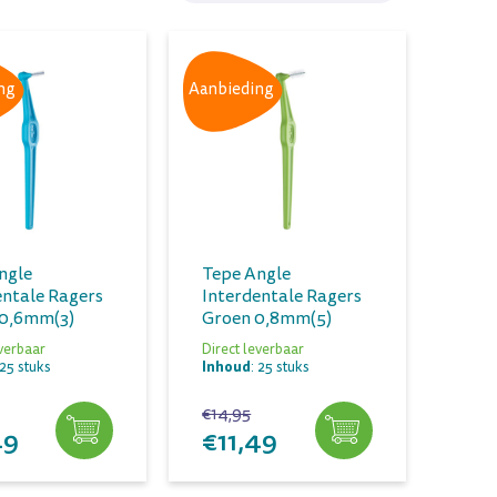
ng
Aanbieding
ngle
Tepe Angle
entale Ragers
Interdentale Ragers
0,6mm(3)
Groen 0,8mm(5)
everbaar
Direct leverbaar
Inhoud
 25 stuks
: 25 stuks
€14,95
49
€11,49