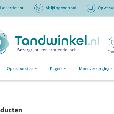
l assortiment
Altijd op voorraad
Op werkda
Con
Opzetborstels
Ragers
Mondverzorging
oducten