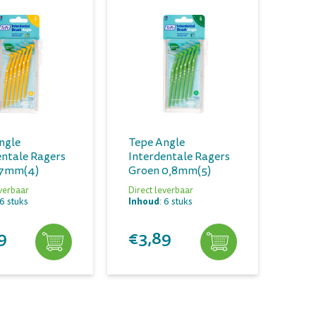
ngle
Tepe Angle
entale Ragers
Interdentale Ragers
,7mm(4)
Groen 0,8mm(5)
everbaar
Direct leverbaar
Inhoud
 6 stuks
: 6 stuks
9
€3,89