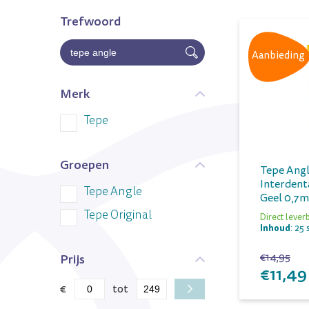
Trefwoord
Aanbieding
Merk
Tepe
Groepen
Tepe Ang
Interdent
Tepe Angle
Geel 0,7
Tepe Original
Direct lever
Inhoud
: 25 
€14,95
Prijs
€11,49
€
tot