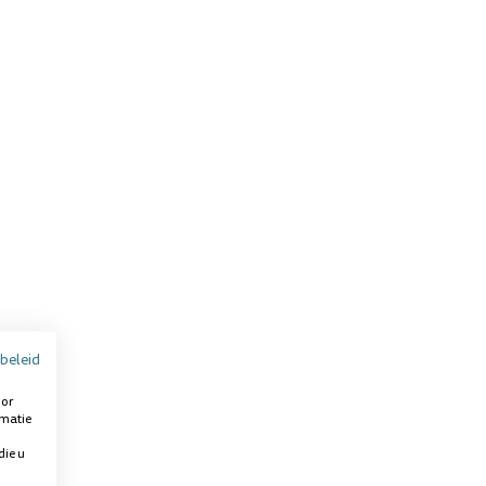
beleid
oor
rmatie
die u