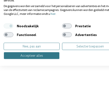
services.
De gegevens worden verzameld voor het personaliseren van advertenties en het m
van de effectiviteit van reclamecampagnes. Gegevens kunnen worden gedeeld me
Google LLC, meer informatie vindt u
hier
.
Noodzakelijk
Prestatie
Functioneel
Advertenties
Nee, pas aan
Selectie toepassen
Accepteer alles