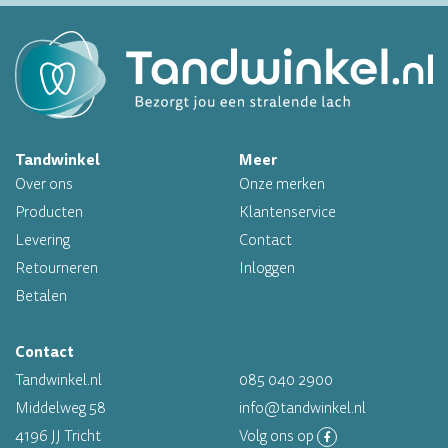
Altijd op voorraad
Op werkdagen voor 16.00 uur besteld, morgen in huis
Professioneel assortiment
Tandwinkel
Meer
Over ons
Onze merken
Altijd op voorraad
Producten
Klantenservice
Levering
Contact
Op werkdagen voor 16.00 uur besteld, morgen in huis
Retourneren
Inloggen
Betalen
Contact
Tandwinkel.nl
085 040 2900
Middelweg 58
info@tandwinkel.nl
4196 JJ Tricht
Volg ons op