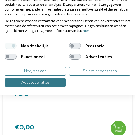
social media, adverteren en analyse. Deze partners kunnen deze gegevens
combineren met andere informatie die u aan ze heeft verstrekt of die ze hebben
verzameld op basis van uw gebruik van hun services.
De gegevens worden verzameld voor het personaliseren van advertenties en het
meten van de effectiviteit van reclamecampagnes. Gegevens kunnen worden
gedeeld met Google LLC, meer informatie vindt u
hier
.
Noodzakelijk
Prestatie
Functioneel
Advertenties
Nee, pas aan
Selectie toepassen
Accepteer alles
Levertijd 5 tot 10 werkdagen
Inhoud
:
€0,00