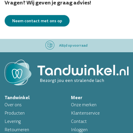
Vragen? Wij geven je graag advies!
Neem contact met ons op
Professioneel assortiment
Altijd op voorraad
Op werkdagen voor 16.00 uur besteld, morgen in huis
Professioneel assortiment
Tandwinkel
Meer
Altijd op voorraad
Over ons
Onze merken
Op werkdagen voor 16.00 uur besteld, morgen in huis
Producten
Klantenservice
Levering
Contact
Retourneren
Inloggen