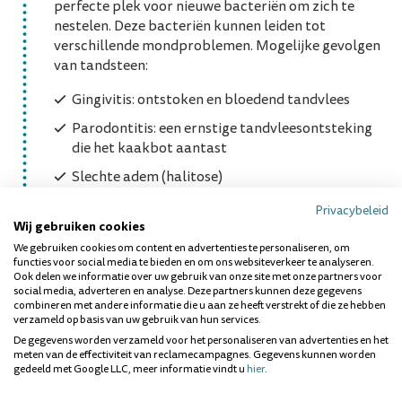
perfecte plek voor nieuwe bacteriën om zich te
nestelen. Deze bacteriën kunnen leiden tot
verschillende mondproblemen. Mogelijke gevolgen
van tandsteen:
Gingivitis: ontstoken en bloedend tandvlees
Parodontitis: een ernstige tandvleesontsteking
die het kaakbot aantast
Slechte adem (halitose)
Terugtrekkend tandvlees, waardoor tanden
Privacybeleid
langer lijken
Wij gebruiken cookies
We gebruiken cookies om content en advertenties te personaliseren, om
Tandverkleuring
functies voor social media te bieden en om ons websiteverkeer te analyseren.
Ook delen we informatie over uw gebruik van onze site met onze partners voor
In ernstige gevallen: tandverlies
social media, adverteren en analyse. Deze partners kunnen deze gegevens
combineren met andere informatie die u aan ze heeft verstrekt of die ze hebben
Bovendien belemmert tandsteen het poetsen en
verzameld op basis van uw gebruik van hun services.
flossen, waardoor het risico op gaatjes toeneemt.
De gegevens worden verzameld voor het personaliseren van advertenties en het
meten van de effectiviteit van reclamecampagnes. Gegevens kunnen worden
gedeeld met Google LLC, meer informatie vindt u
hier
.
Hoe wordt tandsteen verwijderd?