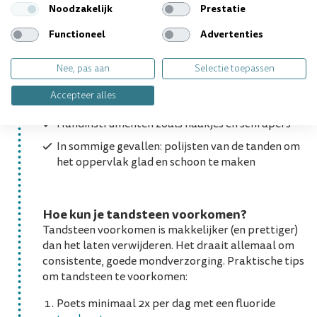
Noodzakelijk
Prestatie
Zoals eerder genoemd: je kunt tandsteen niet zelf
verwijderen. Alleen een tandarts of mondhygiënist
Functioneel
Advertenties
kan tandsteen professioneel verwijderen met
behulp van:
Nee, pas aan
Selectie toepassen
Een ultrasoon apparaat dat tandsteen los trilt
Accepteer alles
met hoge frequentie
Handinstrumenten zoals haakjes en schrapers
In sommige gevallen: polijsten van de tanden om
het oppervlak glad en schoon te maken
Hoe kun je tandsteen voorkomen?
Tandsteen voorkomen is makkelijker (en prettiger)
dan het laten verwijderen. Het draait allemaal om
consistente, goede mondverzorging. Praktische tips
om tandsteen te voorkomen:
Poets minimaal 2x per dag met een fluoride