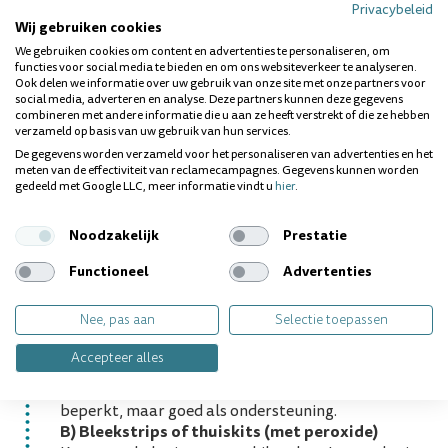
Privacybeleid
Snel resultaat
Wij gebruiken cookies
We gebruiken cookies om content en advertenties te personaliseren, om
Veilige materialen
functies voor social media te bieden en om ons websiteverkeer te analyseren.
Ook delen we informatie over uw gebruik van onze site met onze partners voor
Begeleiding door een professional
social media, adverteren en analyse. Deze partners kunnen deze gegevens
combineren met andere informatie die u aan ze heeft verstrekt of die ze hebben
verzameld op basis van uw gebruik van hun services.
Je kunt kiezen voor een behandeling in de
De gegevens worden verzameld voor het personaliseren van advertenties en het
tandartsstoel of voor op maat gemaakte
meten van de effectiviteit van reclamecampagnes. Gegevens kunnen worden
gedeeld met Google LLC, meer informatie vindt u
hier
.
bleeklepels die je thuis gebruikt.
2.
Tanden witter maken thuis: wat werkt
Noodzakelijk
Prestatie
echt?
Functioneel
Advertenties
Er zijn ook verschillende manieren om thuis zelf aan
je glimlach te werken. Niet alles is even effectief en
Nee, pas aan
Selectie toepassen
sommige methodes zijn zelfs schadelijk. Hieronder
de veiligste opties:
Accepteer alles
A)
Whitening tandpasta
Verwijdert oppervlakkige vlekken. Effect is vaak
beperkt, maar goed als ondersteuning.
B)
Bleekstrips of thuiskits (met peroxide)