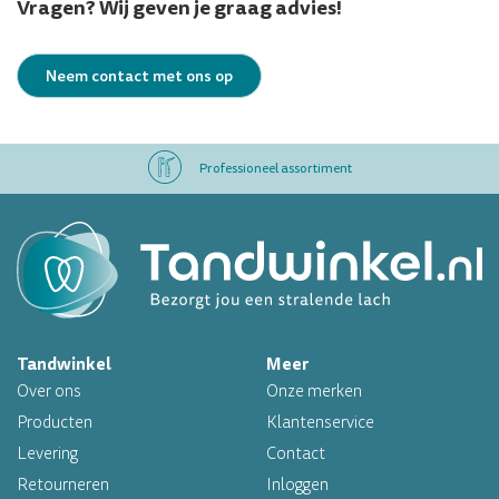
Vragen? Wij geven je graag advies!
Neem contact met ons op
Professioneel assortiment
Altijd op voorraad
Op werkdagen voor 16.00 uur besteld, morgen in huis
Tandwinkel
Meer
Professioneel assortiment
Over ons
Onze merken
Altijd op voorraad
Producten
Klantenservice
Levering
Contact
Op werkdagen voor 16.00 uur besteld, morgen in huis
Retourneren
Inloggen