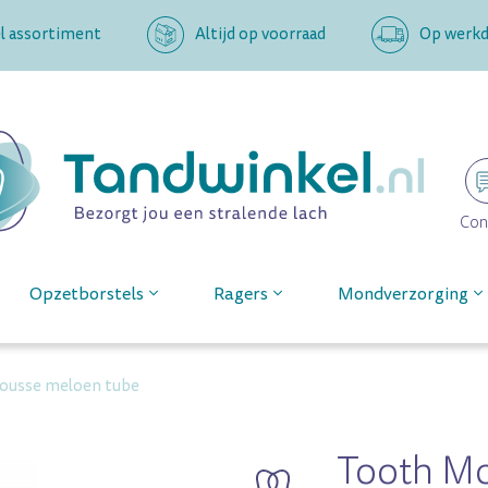
l assortiment
Altijd op voorraad
Op werkda
Con
Opzetborstels
Ragers
Mondverzorging
ousse meloen tube
Tooth M