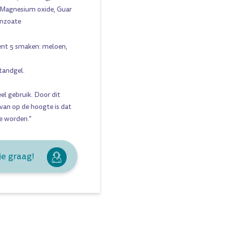
 Magnesium oxide, Guar
enzoate
ent 5 smaken:
meloen
,
tandgel
.
el gebruik. Door dit
rvan op de hoogte is dat
te worden.”
je graag!