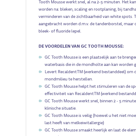
Tooth Mousse werkt snel, al na 2-5 minuten. Het kan
worden na: bleken, scaling en rootplaning, bij tandha
verminderen van de zichtbaarheid van white spots.
aangebracht worden d.m.v. de tandenborstel, maar o
bleek- of fluoride lepel.
DE VOORDELEN VAN GC TOOTH MOUSSE:
GC Tooth Mousse is een plaatselijk aan te brenge
waterbasis die in de mondholte aan kan worden 
Levert RecaldentTM (werkend bestanddeel) om d
mondmilieu te herstellen.
GC Tooth Mousse helpt het stimuleren van de s
effectiviteit van RecaldentTM (werkend bestandd
GC Tooth Mousse werkt snel, binnen 2 - 5 minute
klinische situatie.
GC Tooth Mousse is veilig (hoewel u het niet mo
last heeft van melkeiwitallergie)
GC Tooth Mousse smaakt heerlijk en laat de ele