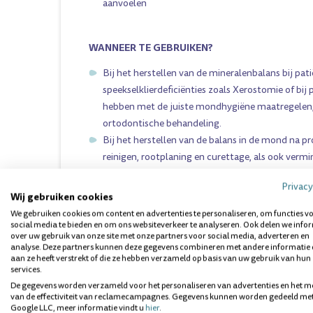
aanvoelen
WANNEER TE GEBRUIKEN?
Bij het herstellen van de mineralenbalans bij pa
speekselklierdeficiënties zoals Xerostomie of bij
hebben met de juiste mondhygiëne maatregelen,
ortodontische behandeling.
Bij het herstellen van de balans in de mond na pr
reinigen, rootplaning en curettage, als ook vermi
resterende dentine-overgevoeligheid.
Privacy
Onderzoek heeft aangetoond dat RecaldentTM (
Wij gebruiken cookies
zichtbaarheid van nieuwe "white spots" kan omv
We gebruiken cookies om content en advertenties te personaliseren, om functies v
natuurlijke "tand-achtige" doorschijnendheid.
social media te bieden en om ons websiteverkeer te analyseren. Ook delen we info
over uw gebruik van onze site met onze partners voor social media, adverteren en
analyse. Deze partners kunnen deze gegevens combineren met andere informatie 
aan ze heeft verstrekt of die ze hebben verzameld op basis van uw gebruik van hun
GEBRUIKSAANWIJZING GC TOOTHMOUSSE RE
services.
Dagelijks aan te brengen na het tandenpoetsen zoa
De gegevens worden verzameld voor het personaliseren van advertenties en het m
van de effectiviteit van reclamecampagnes. Gegevens kunnen worden gedeeld me
tandheelkundig gekwalificeerde.
Google LLC, meer informatie vindt u
hier
.