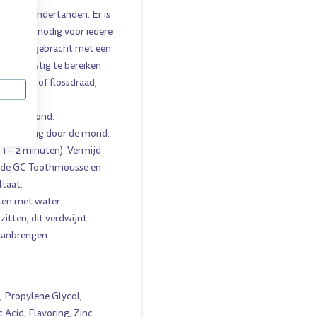
n- en ondertanden. Er is
nke erwt nodig voor iedere
vlakken gebracht met een
or de lastig te bereiken
rsteltje of flossdraad,
 in de mond.
et de tong door de mond.
1 – 2 minuten). Vermijd
er de GC Toothmousse en
ltaat.
elen met water.
tten, dit verdwijnt
 aanbrengen.
, Propylene Glycol,
c Acid, Flavoring, Zinc