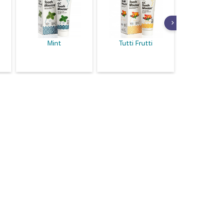
Mint
Tutti Frutti
Vani