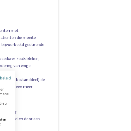
tiënten met
 patiënten die moeite
 bijvoorbeeld gedurende
ocedures zoals bleken,
ndering van enige
beleid
werkend bestanddeel) de
ormen in een meer
oor
rmatie
die u
CALDENT
ls aanbevolen door een
eten
t