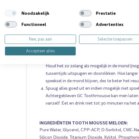
Breng voldoende GC Toothmousse aan op de bove
Noodzakelijk
Prestatie
een minimale hoeveelheid ter grootte van een fli
tandboog. Het materiaal wordt op de tandopper
Functioneel
Advertenties
schone droge vinger of met een wattenstaafje. Vo
ruimten tussen de tanden kan een interdentaal bo
Nee, pas aan
Selectie toepassen
voorzien van GC Toothmousse, worden gebruikt.
Accepteer alles
Houd de GC Toothmousse 3 minuten ongestoord
Verspreid daarna resterende GC Tooth Mousse m
Houd het zo zolang als mogelijk in de mond (nog 
tussentijds uitspugen en doorslikken. Hoe lang
speeksel in de mond blijven, des te beter het resu
Spuug alles goed uit en indien mogelijk niet spo
Achtergebleven GC Toothmousse kan men laten zi
vanzelf. Eet en drink niet tot 30 minuten na het
INGREDIËNTEN TOOTH MOUSSE MELOEN:
Pure Water, Glycerol, CPP-ACP, D-Sorbitol, CMC-Na
Silicon Dioxide, Titanium Dioxide, Xylitol, Phosphori