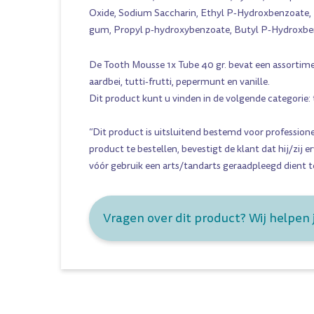
Oxide, Sodium Saccharin, Ethyl P-Hydroxbenzoate,
gum, Propyl p-hydroxybenzoate, Butyl P-Hydroxb
De Tooth Mousse 1x Tube 40 gr. bevat een assortim
aardbei
,
tutti-frutti
,
pepermunt
en
vanille
.
Dit product kunt u vinden in de volgende categorie:
“Dit product is uitsluitend bestemd voor professione
product te bestellen, bevestigt de klant dat hij/zij e
vóór gebruik een arts/tandarts geraadpleegd dient 
Vragen over dit product? Wij helpen 