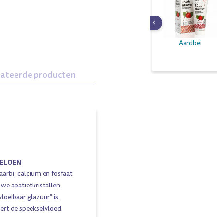
Aardbei
lateerde producten
MELOEN
arbij calcium en fosfaat
uwe apatietkristallen
oeibaar glazuur" is.
ert de speekselvloed.