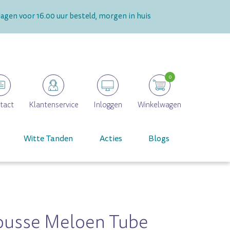
gen voor 16.00 uur besteld, morgen in huis
0
tact
Klantenservice
Inloggen
Winkelwagen
Witte Tanden
Acties
Blogs
ousse Meloen Tube