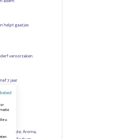
en adem.
n helpt gaatjes
derf veroorzaken.
af 7 jaar.
beleid
l.
oor
rmatie
die u
uryl Sulfate; Aroma;
eten