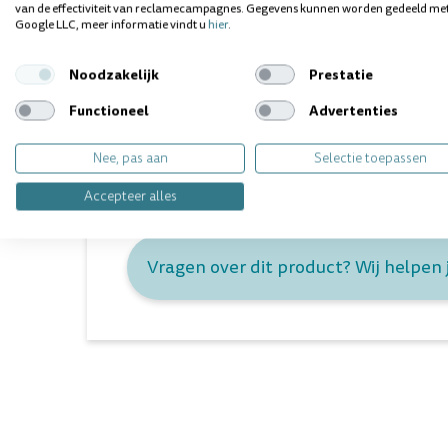
Xanthan Gum; Sodium Monofluorophosphate; Carr
van de effectiviteit van reclamecampagnes. Gegevens kunnen worden gedeeld me
Saccharin; Titanium Dioxide; Limonene; CI 74160; C
Google LLC, meer informatie vindt u
hier
.
1450 ppm.
GEBRUIK
Noodzakelijk
Prestatie
Functioneel
Advertenties
Poets tweemaal daags gedurende minimaal 2 minute
volwassenen en kinderen vanaf 7 jaar. Voor kinderen v
Nee, pas aan
Selectie toepassen
gebruik een hoeveelheid ter grootte van een erwt en
volwassene.
Accepteer alles
Vragen over dit product? Wij helpen 