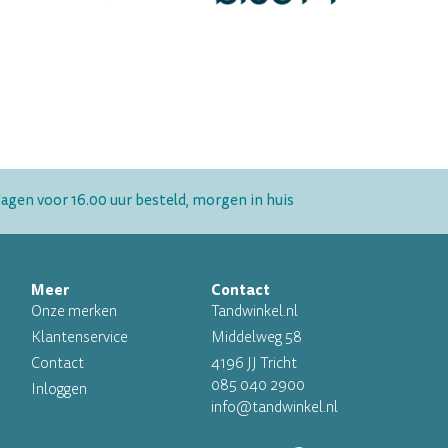
gen voor 16.00 uur besteld, morgen in huis
Meer
Contact
Onze merken
Tandwinkel.nl
Klantenservice
Middelweg 58
Contact
4196 JJ Tricht
085 040 2900
Inloggen
info@tandwinkel.nl