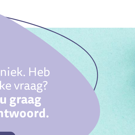
uniek. Heb
eke vraag?
ou graag
antwoord.