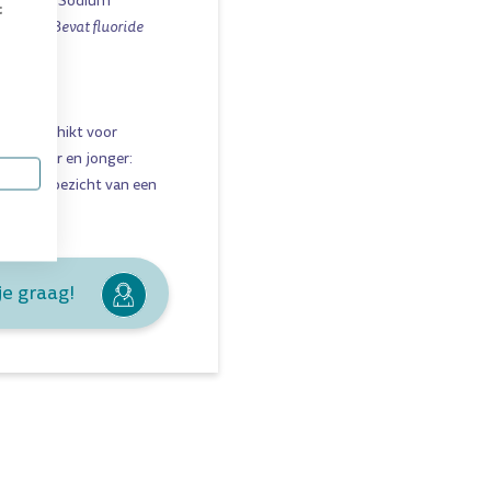
ageenan; Sodium
t
I 74260,
Bevat fluoride
n. Geschikt voor
an 6 jaar en jonger:
 onder toezicht van een
je graag!