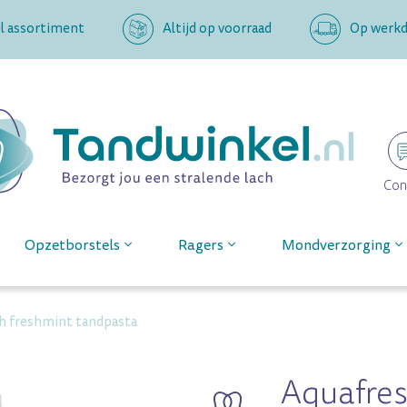
l assortiment
Altijd op voorraad
Op werkda
Con
Opzetborstels
Ragers
Mondverzorging
h freshmint tandpasta
Aquafres