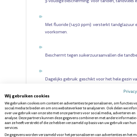
3-voudige bescherming: voor tanden, tandvlees 
Met fluoride (1450 ppm): versterkt tandglazuur e
voorkomen.
Beschermt tegen suikerzuuraanvallen die tandbe
Dagelijks gebruik: geschikt voor het hele gezin van
Privacy
Wij gebruiken cookies
Frisse mintsmaak: langdurig schoon en fris gevoe
We gebruiken cookies om content en advertenties te personaliseren, om functies v
social media te bieden en om ons websiteverkeer te analyseren. Ook delen we info
over uw gebruik van onze site met onze partners voor social media, adverteren en
analyse. Deze partners kunnen deze gegevens combineren met andere informatie 
INGREDIËNTEN
aan ze heeft verstrekt of die ze hebben verzameld op basis van uw gebruik van hun
services.
Aqua; Hydrated Silica; Sorbitol; Glycerin; Sodium La
De gegevens worden verzameld voor het personaliseren van advertenties en het m