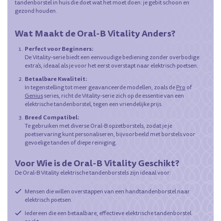
tandenborstel in huis die doet wat het moet doen: je gebit schoon en
gezond houden.
Wat Maakt de Oral-B Vitality Anders?
Perfect voor Beginners:
De Vitality-serie biedt een eenvoudige bediening zonder overbodige
extra's, ideaal als je voor het eerst overstapt naar elektrisch poetsen.
Betaalbare Kwaliteit:
In tegenstelling tot meer geavanceerde modellen, zoals de
Pro
of
Genius
series, richt de Vitality-serie zich op de essentie van een
elektrische tandenborstel, tegen een vriendelijke prijs.
Breed Compatibel:
Te gebruiken met diverse Oral-B opzetborstels, zodat je je
poetservaring kunt personaliseren, bijvoorbeeld met borstels voor
gevoelige tanden of diepe reiniging.
Voor Wie is de Oral-B Vitality Geschikt?
De Oral-B Vitality elektrische tandenborstels zijn ideaal voor:
Mensen die willen overstappen van een handtandenborstel naar
elektrisch poetsen.
Iedereen die een betaalbare, effectieve elektrische tandenborstel