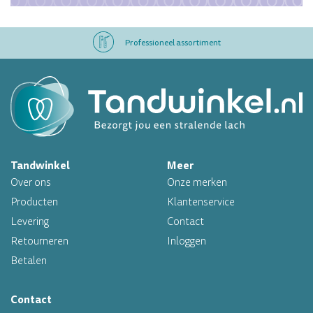
Professioneel assortiment
Altijd op voorraad
Op werkdagen voor 16.00 uur besteld, morgen in huis
Tandwinkel
Meer
Professioneel assortiment
Over ons
Onze merken
Altijd op voorraad
Producten
Klantenservice
Levering
Contact
Op werkdagen voor 16.00 uur besteld, morgen in huis
Retourneren
Inloggen
Betalen
Contact