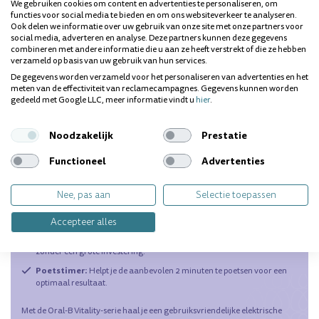
We gebruiken cookies om content en advertenties te personaliseren, om
€25,99
€25,99
functies voor social media te bieden en om ons websiteverkeer te analyseren.
Ook delen we informatie over uw gebruik van onze site met onze partners voor
social media, adverteren en analyse. Deze partners kunnen deze gegevens
combineren met andere informatie die u aan ze heeft verstrekt of die ze hebben
verzameld op basis van uw gebruik van hun services.
De gegevens worden verzameld voor het personaliseren van advertenties en het
Oral-B Vitality Elektrische Tandenborstels:
meten van de effectiviteit van reclamecampagnes. Gegevens kunnen worden
Effectief en Betaalbaar
gedeeld met Google LLC, meer informatie vindt u
hier
.
Oral-B Vitality elektrische tandenborstels
De
zijn de ideale keuze
voor wie de overstap wil maken van handmatig poetsen naar elektrisch
Noodzakelijk
Prestatie
poetsen. Deze tandenborstels bieden een eenvoudige, maar effectieve
manier om je tanden grondig te reinigen en tandplak te verwijderen.
Functioneel
Advertenties
Dankzij de ronde borstelkop en de bewezen technologie van Oral-B maak
je je mondverzorging direct een stuk makkelijker én beter
Waarom Kiezen voor Oral-B Vitality?
Nee, pas aan
Selectie toepassen
Eenvoudig en effectief:
Ontworpen om tot 2x meer tandplak te
verwijderen dan een handtandenborstel.
Accepteer alles
Betaalbaar:
Perfect voor wie wil profiteren van elektrisch poetsen
zonder een grote investering.
Poetstimer:
Helpt je de aanbevolen 2 minuten te poetsen voor een
optimaal resultaat.
Met de Oral-B Vitality-serie haal je een gebruiksvriendelijke elektrische