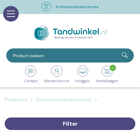
Professioneel assortiment
Altijd op voorraad
Op werkdagen voor 16.00 uur besteld, morgen in huis
Professioneel assortiment
0
Altijd op voorraad
Contact
Klantenservice
Inloggen
Winkelwagen
Op werkdagen voor 16.00 uur besteld, morgen in huis
Producten
Elektrische tandenborstel
Filter