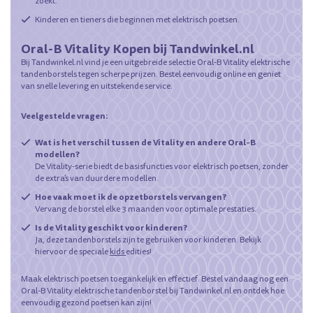
zoekt.
Kinderen en tieners die beginnen met elektrisch poetsen.
Oral-B Vitality Kopen bij Tandwinkel.nl
Bij Tandwinkel.nl vind je een uitgebreide selectie Oral-B Vitality elektrische
tandenborstels tegen scherpe prijzen. Bestel eenvoudig online en geniet
van snelle levering en uitstekende service.
Veelgestelde vragen:
Wat is het verschil tussen de Vitality en andere Oral-B
modellen?
De Vitality-serie biedt de basisfuncties voor elektrisch poetsen, zonder
de extra's van duurdere modellen.
Hoe vaak moet ik de opzetborstels vervangen?
Vervang de borstel elke 3 maanden voor optimale prestaties.
Is de Vitality geschikt voor kinderen?
Ja, deze tandenborstels zijn te gebruiken voor kinderen. Bekijk
hiervoor de speciale
kids
edities!
Maak elektrisch poetsen toegankelijk en effectief. Bestel vandaag nog een
Oral-B Vitality elektrische tandenborstel bij Tandwinkel.nl en ontdek hoe
eenvoudig gezond poetsen kan zijn!