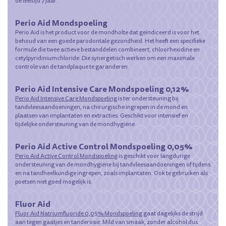
de leeftijd 7 jaar.
Perio Aid Mondspoeling
Perio Aid is het product voor de mondholte dat geïndiceerd is voor het
behoud van een goede parodontale gezondheid. Het heeft een specifieke
formule die twee actieve bestanddelen combineert, chloorhexidine en
cetylpyridiniumchloride. Die synergetisch werken om een maximale
controle van de tandplaque te garanderen.
Perio Aid Intensive Care Mondspoeling 0,12%
Perio Aid Intensive Care Mondspoeling
is ter ondersteuning bij
tandvleesaandoeningen, na chirurgische ingrepen in de mond en
plaatsen van implantaten en extracties. Geschikt voor intensief en
tijdelijke ondersteuning van de mondhygiëne.
Perio Aid Active Control Mondspoeling 0,05%
Perio Aid Active Control Mondspoeling
is geschikt voor langdurige
ondersteuning van de mondhygiëne bij tandvleesaandoeningen of tijdens
en na tandheelkundige ingrepen, zoals implantaten. Ook te gebruiken als
poetsen niet goed mogelijk is.
Fluor Aid
Fluor Aid Natriumfluoride 0,05% Mondspoeling
gaat dagelijks de strijd
aan tegen gaatjes en tanderosie. Mild van smaak, zonder alcohol dus