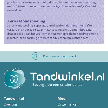
geschikt voor volwassenen en kinderen. Fluor Aid is een mondspoeling
met 0,05% natriumfluoride en een veilige pH waarde van 6,1. Geschikt
vanaf 6 jaar.
Xeros Mondspoeling
Xeros Mondspoeling
is speciaal ontwikkeld om de mond intensief te
verzorgen en de speekselaanmaak te stimuleren. De mondspoeling
draagt ook bij aan het voorkomen van mondproblemen bij droge mond
klachten, zoals cariës, geïrriteerd tandvlees en een slechte adem.
Professioneel assortiment
Altijd op voorraad
Op werkdagen voor 16.00 uur besteld, morgen in huis
Tandwinkel
Meer
Professioneel assortiment
Over ons
Onze merken