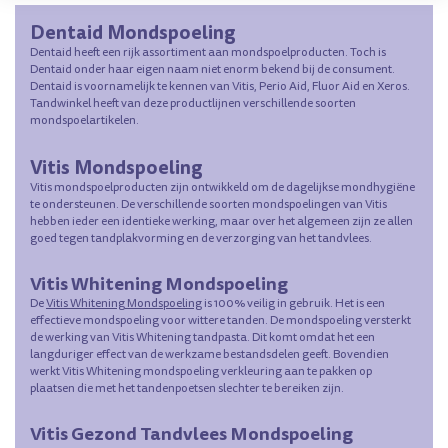
Dentaid Mondspoeling
Dentaid heeft een rijk assortiment aan mondspoelproducten. Toch is
Dentaid onder haar eigen naam niet enorm bekend bij de consument.
Dentaid is voornamelijk te kennen van Vitis, Perio Aid, Fluor Aid en Xeros.
Tandwinkel heeft van deze productlijnen verschillende soorten
mondspoelartikelen.
Vitis Mondspoeling
Vitis mondspoelproducten zijn ontwikkeld om de dagelijkse mondhygiëne
te ondersteunen. De verschillende soorten mondspoelingen van Vitis
hebben ieder een identieke werking, maar over het algemeen zijn ze allen
goed tegen tandplakvorming en de verzorging van het tandvlees.
Vitis Whitening Mondspoeling
De
Vitis Whitening Mondspoeling
is 100% veilig in gebruik. Het is een
effectieve mondspoeling voor wittere tanden. De mondspoeling versterkt
de werking van Vitis Whitening tandpasta. Dit komt omdat het een
langduriger effect van de werkzame bestandsdelen geeft. Bovendien
werkt Vitis Whitening mondspoeling verkleuring aan te pakken op
plaatsen die met het tandenpoetsen slechter te bereiken zijn.
Vitis Gezond Tandvlees Mondspoeling