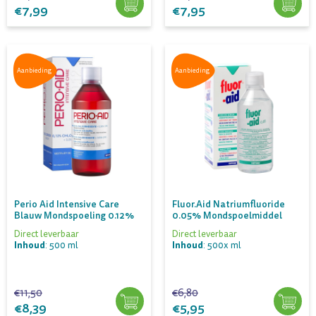
€7,99
€7,95
Aanbieding
Aanbieding
Perio Aid Intensive Care
Fluor.aid Natriumfluoride
Blauw Mondspoeling 0.12%
0.05% Mondspoelmiddel
Direct leverbaar
Direct leverbaar
Inhoud
Inhoud
: 500 ml
: 500x ml
€11,50
€6,80
€8,39
€5,95