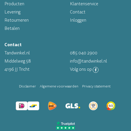
Altijd op voorraad
Producten
Klantenservice
Levering
Contact
Op werkdagen voor 16.00 uur besteld, morgen in huis
Retourneren
Inloggen
Betalen
Contact
Tandwinkel.nl
085 040 2900
Middelweg 58
info@tandwinkel.nl
4196 JJ Tricht
Volg ons op
Disclaimer
Algemene voorwaarden
Privacy statement