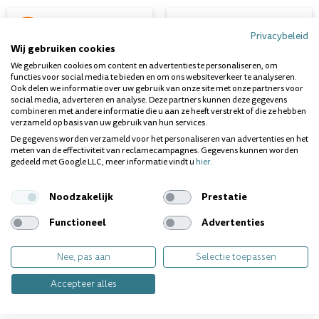
Privacybeleid
Aanbieding
Wij gebruiken cookies
We gebruiken cookies om content en advertenties te personaliseren, om
functies voor social media te bieden en om ons websiteverkeer te analyseren.
Ook delen we informatie over uw gebruik van onze site met onze partners voor
social media, adverteren en analyse. Deze partners kunnen deze gegevens
combineren met andere informatie die u aan ze heeft verstrekt of die ze hebben
verzameld op basis van uw gebruik van hun services.
De gegevens worden verzameld voor het personaliseren van advertenties en het
meten van de effectiviteit van reclamecampagnes. Gegevens kunnen worden
gedeeld met Google LLC, meer informatie vindt u
hier
.
Halita Gorgelmiddel (0,05
Perio Aid Intensive Care
Chx En 0,5% Cpc)
Mondspoeling 0.12%
Noodzakelijk
Prestatie
Direct leverbaar
Direct leverbaar
Inhoud
Inhoud
: 500x ml
: 150 ml
Functioneel
Advertenties
Nee, pas aan
Selectie toepassen
€13,95
€6,99
€10,99
Accepteer alles