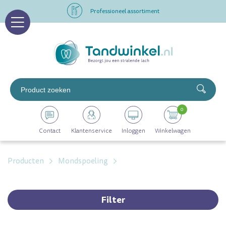
Professioneel assortiment
Altijd op voorraad
Op werkdagen voor 16.00 uur besteld, morgen in huis
Professioneel assortiment
0
Altijd op voorraad
Contact
Klantenservice
Inloggen
Winkelwagen
Op werkdagen voor 16.00 uur besteld, morgen in huis
Producten
Mondspoeling
Filter