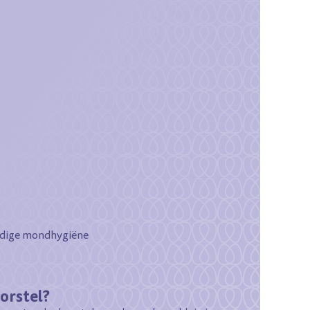
ledige mondhygiëne
orstel?