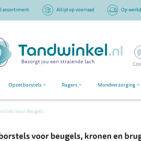
l assortiment
Altijd op voorraad
Op werkda
Con
Opzetborstels
Ragers
Mondverzorging
ortels Voor Beugels
orstels voor beugels, kronen en bru