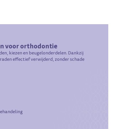
en voor orthodontie
den, kiezen en beugelonderdelen. Dankzij
aden effectief verwijderd, zonder schade
behandeling