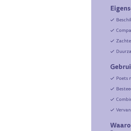
Eigen
Beschi
Compac
Zachte
Duurza
Gebrui
Poets m
Bestee
Combin
Vervang
Waarom