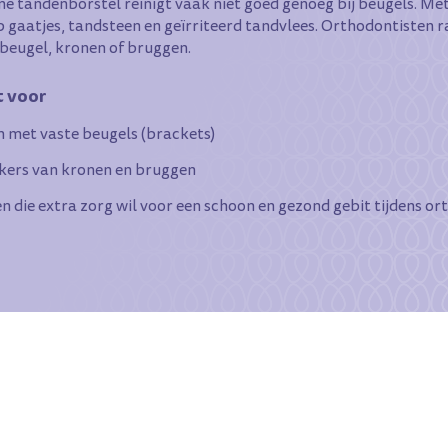
e tandenborstel reinigt vaak niet goed genoeg bij beugels. Met
p gaatjes, tandsteen en geïrriteerd tandvlees. Orthodontisten 
 beugel, kronen of bruggen.
t voor
 met vaste beugels (brackets)
kers van kronen en bruggen
n die extra zorg wil voor een schoon en gezond gebit tijdens or