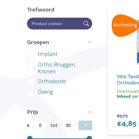
Trefwoord
Aanbieding
Groepen
Implant
Ortho, Bruggen,
Kronen
Vitis Tan
Orthodontic
Orthodont
Overig
Direct lever
Inhoud
: per
Prijs
€5,75
€4,85
€
tot