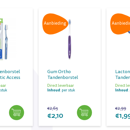
Aanbieding
Aanbiedi
denborstel
Gum Ortho
Lacton
ic Access
Tandenborstel
Tanden
baar
Direct leverbaar
Direct l
Inhoud
Inhoud
 stuk
: per stuk
:
€2,65
€2,99
€2,10
€1,9