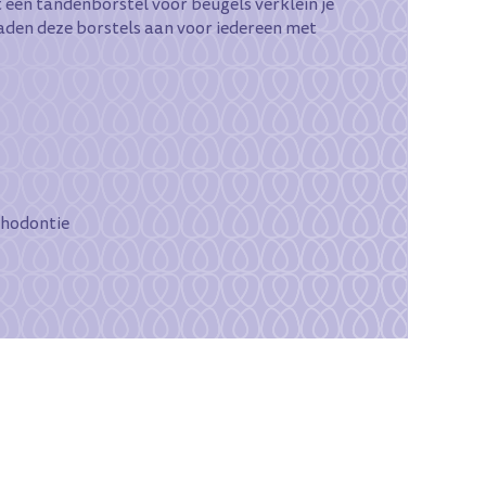
 een tandenborstel voor beugels verklein je
raden deze borstels aan voor iedereen met
thodontie