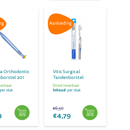
ng
Aanbieding
a Orthodontic
Vitis Surgical
borstel 201
Tandenborstel
everbaar
Direct leverbaar
Inhoud
 per stuk
: per stuk
€6,50
9
€4,79