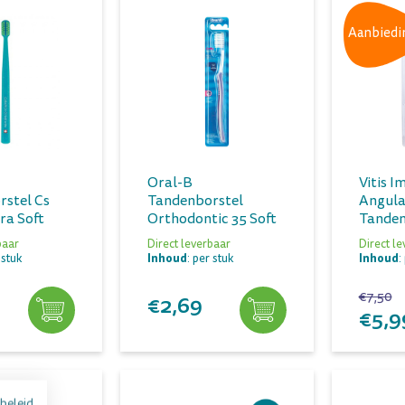
Aanbiedi
Oral-B
Vitis I
stel Cs
Tandenborstel
Angula
ra Soft
Orthodontic 35 Soft
Tanden
baar
Direct leverbaar
Direct l
Inhoud
Inhoud
 stuk
: per stuk
:
€7,50
€2,69
€5,9
beleid