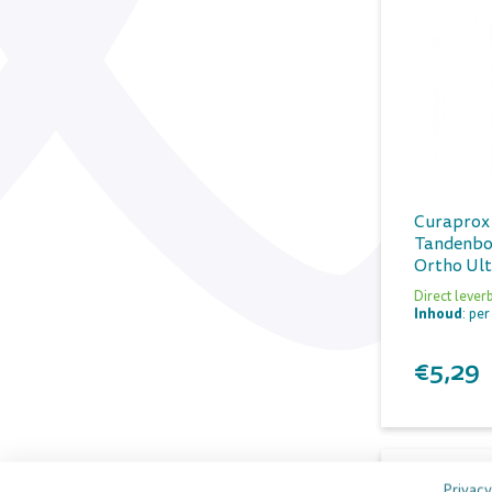
Curaprox
Tandenbor
Ortho Ult
Direct lever
Inhoud
: per
€5,29
Privacy