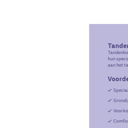
Tanden
Tandenbor
hun speci
aan het ta
Voorde
Specia
Grondi
Voorko
Comfor