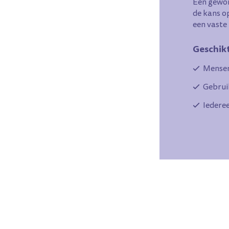
Een gewon
de kans o
een vaste
Geschik
Mensen
Gebrui
Iederee