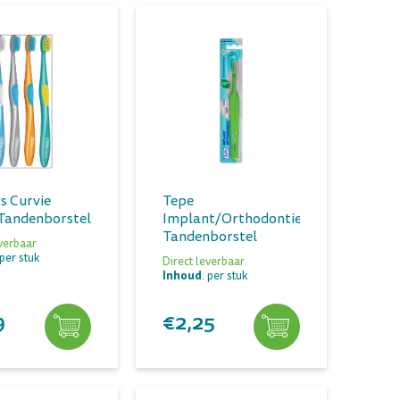
s Curvie
Tepe
Tandenborstel
Implant/orthodontie
Tandenborstel
everbaar
 per stuk
Direct leverbaar
Inhoud
: per stuk
9
€2,25