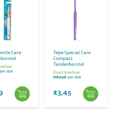
entle Care
Tepe Special Care
borstel
Compact
Tandenborstel
everbaar
 per stuk
Direct leverbaar
Inhoud
: per stuk
9
€3,45