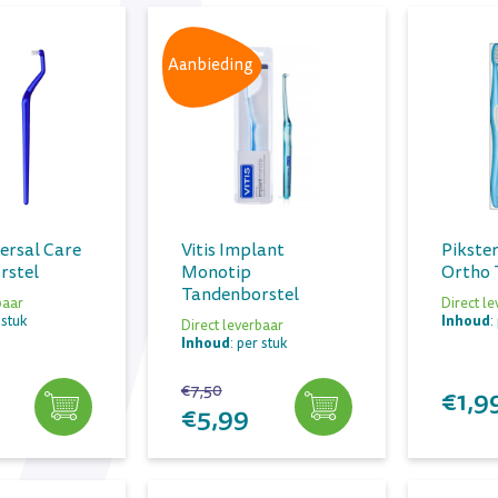
Aanbieding
ersal Care
Vitis Implant
Pikster
rstel
Monotip
Ortho 
Tandenborstel
baar
Direct l
Inhoud
 stuk
:
Direct leverbaar
Inhoud
: per stuk
€7,50
€1,9
€5,99