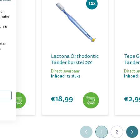
oor
rmatie
die u
eten
t
lant
Lactona Orthodontic
Tepe G
Tandenborstel 201
Tanden
rstel
Direct leverbaar
Direct l
Inhoud
Inhoud
: 12 stuks
:
baar
 stuk
€18,99
€2,9
1
2