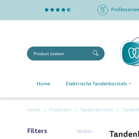
Professionee
Home
Elektrische Tandenborstels
Home
Producten
Tandenborstels
Tandenb
Filters
Tandenb
Wis filters