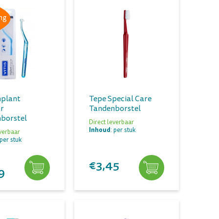
ng
mplant
Tepe Special Care
r
Tandenborstel
borstel
Direct leverbaar
Inhoud
: per stuk
everbaar
 per stuk
€3,45
9