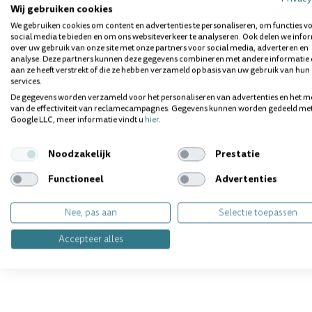
Wij gebruiken cookies
Aanbieding
We gebruiken cookies om content en advertenties te personaliseren, om functies v
social media te bieden en om ons websiteverkeer te analyseren. Ook delen we info
over uw gebruik van onze site met onze partners voor social media, adverteren en
analyse. Deze partners kunnen deze gegevens combineren met andere informatie 
aan ze heeft verstrekt of die ze hebben verzameld op basis van uw gebruik van hun
services.
De gegevens worden verzameld voor het personaliseren van advertenties en het m
van de effectiviteit van reclamecampagnes. Gegevens kunnen worden gedeeld me
Google LLC, meer informatie vindt u
hier
.
Vitis Imp
Sulcular
Tandenbo
Noodzakelijk
Prestatie
Direct lever
Functioneel
Advertenties
Inhoud
: per
Nee, pas aan
Selectie toepassen
€7,50
€5,99
Accepteer alles