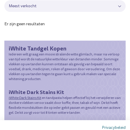
Meest verkocht
Er zijn geen resultaten
iWhite Tandgel Kopen
Iedereen wilt graag een mooie stralende witte glimlach, maar na verloop
van tijd wordt de natuurlijke witte kleur van de tanden minder. Sommige
vlekken op uw tanden kunnen ontstaan als gevolg van bepaald soort
voedsel, drank, medicijnen, roken of gewoon door veroudering. Om deze
vlekken op uw tanden tegen te gaan kunt u gebruik maken van speciale
whitening producten.
iWhite Dark Stains Kit
iWhite Dark Stains Kit
en tandpasta helpen effectief bij het verwijderen van
donkere vlekken veroorzaakt door koffie, thee, tabak of wijn. De kit heeft
flexibele mondstukken die op ieder gebit passen en gevuld met een actieve
gel. De kit zorgt voor tot 8 tinten wittere tanden.
Gebruiksaanwijzing:
Privacybeleid