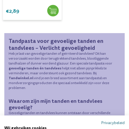
€2,89
Tandpasta voor gevoelige tanden en
tandvlees – Verlicht gevoeligheid
Heb je last van gevoelige tanden of geïrriteerd tandvlees? Dit kan
veroorzaakt worden door terugtrekkend tandvlees, blootliggende
tandhalzen of dunner wordend glazuur. Een speciale tandpasta voor
gevoelige tanden én tandvlees
helpt niet alleen pijnprikkels te
verminderen, maar ondersteunt ook gezond tandvlees. Bij
Tandwinkel.nl
vind je een breed assortiment aan tandpasta’s en
mondverzorgingsproducten die speciaal ontwikkeld zijn voor deze
problemen.
Waarom zijn mijn tanden en tandvlees
gevoelig?
Gevoelige tanden en tandvlees kunnen ontstaan door verschillende
oorzaken, zoals:
Privacybeleid
Terugtrekkend tandvlees
– waardoor de tandhalzen bloot komen
Wij gebruiken cookies