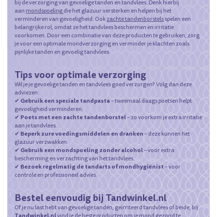
bij de verzorging van gevoelige tanden en tandvlees. Denk hierbij
aan
mondspoeling
die het glazuur versterken en helpen bij het
verminderen van gevoeligheid. Ook
zachte tandenborstels
spelen een
belangrijke rol, omdat ze het tandvlees beschermen en irritatie
voorkomen. Door een combinatie van deze producten te gebruiken, zorg
je voor een optimale mondverzorging en verminder je klachten zoals
pijnlijke tanden en gevoelig tandvlees.
Tips voor optimale verzorging
Wil je je gevoelige tanden en tandvlees goed verzorgen? Volg dan deze
adviezen:
Gebruik een speciale tandpasta
✔
– tweemaal daags poetsen helpt
gevoeligheid verminderen.
Poets met een zachte tandenborstel
✔
– zo voorkom je extra irritatie
aan je tandvlees.
Beperk zure voedingsmiddelen en dranken
✔
– deze kunnen het
glazuur verzwakken.
Gebruik een mondspoeling zonder alcohol
✔
– voor extra
bescherming en verzachting van het tandvlees.
Bezoek regelmatig de tandarts of mondhygiënist
✔
– voor
controle en professioneel advies.
Bestel eenvoudig bij Tandwinkel.nl
Of je nu last hebt van gevoelige tanden, geïrriteerd tandvlees of beide, bij
Tandwinkel.nl
vind je de beste producten om je mond gezond te