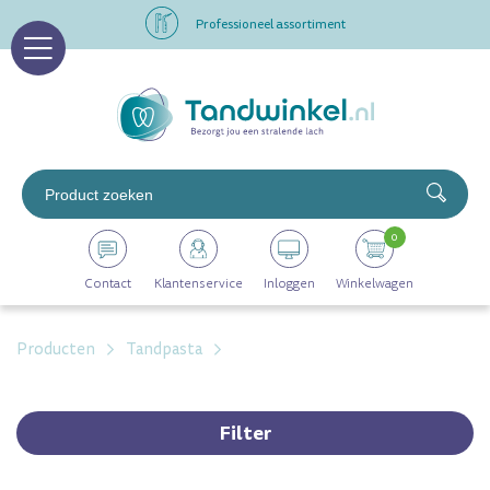
Professioneel assortiment
Altijd op voorraad
Op werkdagen voor 16.00 uur besteld, morgen in huis
Professioneel assortiment
0
Altijd op voorraad
Contact
Klantenservice
Inloggen
Winkelwagen
Op werkdagen voor 16.00 uur besteld, morgen in huis
Producten
Tandpasta
Filter