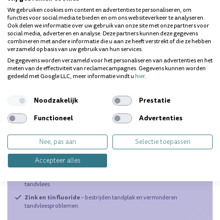
te liggen.
We gebruiken cookies om content en advertenties te personaliseren, om
Glazuurverlies
– door zuren, te hard poetsen of tanderosie.
functies voor social media te bieden en om ons websiteverkeer te analyseren.
Ook delen we informatie over uw gebruik van onze site met onze partners voor
Ontstekingen in het tandvlees
– zoals gingivitis of parodontitis.
social media, adverteren en analyse. Deze partners kunnen deze gegevens
combineren met andere informatie die u aan ze heeft verstrekt of die ze hebben
Bleekbehandelingen of tandheelkundige ingrepen
– die tijdelijk
verzameld op basis van uw gebruik van hun services.
extra gevoeligheid veroorzaken.
De gegevens worden verzameld voor het personaliseren van advertenties en het
meten van de effectiviteit van reclamecampagnes. Gegevens kunnen worden
gedeeld met Google LLC, meer informatie vindt u
hier
.
Effectieve ingrediënten voor gevoelige
tanden en tandvlees
Noodzakelijk
Prestatie
De beste tandpasta’s voor gevoelige tanden en tandvlees bevatten
ingrediënten zoals:
Functioneel
Advertenties
Kaliumnitraat of strontiumchloride
– helpen om pijnprikkels te
blokkeren.
Nee, pas aan
Selectie toepassen
Fluoride
– versterkt het glazuur en voorkomt verdere slijtage.
Accepteer alles
Hydroxyapatiet
– herstelt en beschermt het tandoppervlak.
Aloë vera en kamille-extract
– verzachten en kalmeren het
tandvlees.
Zink en tinfluoride
– bestrijden tandplak en verminderen
tandvleesproblemen.