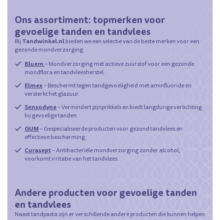
Ons assortiment: topmerken voor
gevoelige tanden en tandvlees
Tandwinkel.nl
Bij
bieden we een selectie van de beste merken voor een
gezonde mondverzorging:
Bluem
– Mondverzorging met actieve zuurstof voor een gezonde
mondflora en tandvleesherstel.
Elmex
– Beschermt tegen tandgevoeligheid met aminfluoride en
versterkt het glazuur.
Sensodyne
– Vermindert pijnprikkels en biedt langdurige verlichting
bij gevoelige tanden.
GUM
– Gespecialiseerde producten voor gezond tandvlees en
effectieve bescherming.
Curasept
– Antibacteriële mondverzorging zonder alcohol,
voorkomt irritatie van het tandvlees.
Andere producten voor gevoelige tanden
en tandvlees
Naast tandpasta zijn er verschillende andere producten die kunnen helpen