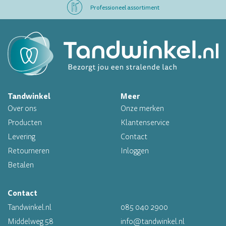
Professioneel assortiment
Altijd op voorraad
Op werkdagen voor 16.00 uur besteld, morgen in huis
Tandwinkel
Meer
Professioneel assortiment
Over ons
Onze merken
Altijd op voorraad
Producten
Klantenservice
Levering
Contact
Op werkdagen voor 16.00 uur besteld, morgen in huis
Retourneren
Inloggen
Betalen
Contact
Tandwinkel.nl
085 040 2900
Middelweg 58
info@tandwinkel.nl