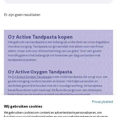
Er zijn geen resultaten
O7 Active Tandpasta kopen
Het gebruik van tandpasta is een belangrijk onderdeel van onze dagelijkse
mondverzorging. Tandpasta zorgt namelijk niet alleen voor een frisse
adem, maar ook voor de bescherming van uw gebit. Voor een goede
mondhygiëne is het belangrijk om twee keer per dag uw tanden met
tandpasta te poetsen.
O7 Active Oxygen Tandpasta
De
O7 Active Oxygen Tandpasta
is een milde tandpasta dei zorgt voor een
goede reiniging rondom tanden en kiezen. Het helpt uw tanden en
tandvlees gezond te houden met de 7-voudige werking. De tandpasta
bevat fluoride en is pH neutraal. De fluoride zorgt voor een intensieve
bestrijding van de gaatjes en helpt tandbederf te voorkomen.
pH is een maat voor de zuurgraad van een waterige oplossing. Het
Privacybeleid
verwijdert oppervlakkige verkleuringen voor mooie en natuurlijk witte
Wij gebruiken cookies
tanden.
We gebruiken cookies om content en advertenties te personaliseren, om
functies voor social media te bieden en om ons websiteverkeer te analyseren.