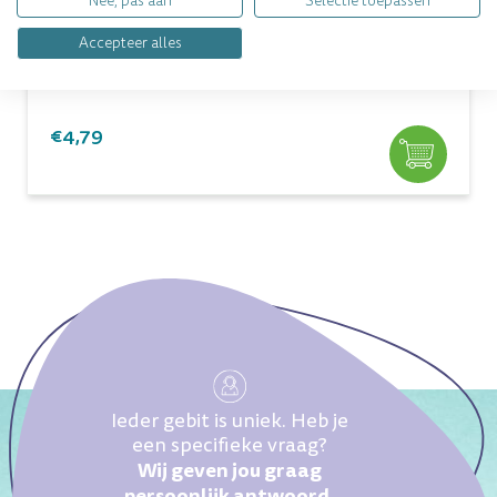
Nee, pas aan
Selectie toepassen
Direct leverbaar
Accepteer alles
Inhoud
: 75 ml
€4,79
Ieder gebit is uniek. Heb je
een specifieke vraag?
Wij geven jou graag
persoonlijk antwoord.