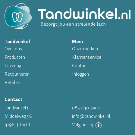
Altijd op voorraad
Op werkdagen voor 16.00 uur besteld, morgen in huis
Tandwinkel
Meer
Professioneel assortiment
Over ons
Onze merken
Altijd op voorraad
Producten
Klantenservice
Levering
Contact
Op werkdagen voor 16.00 uur besteld, morgen in huis
Retourneren
Inloggen
Betalen
Contact
Tandwinkel.nl
085 040 2900
Middelweg 58
info@tandwinkel.nl
4196 JJ Tricht
Volg ons op