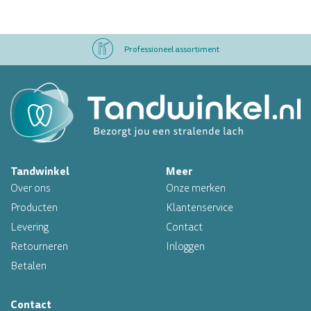
Professioneel assortiment
Altijd op voorraad
Op werkdagen voor 16.00 uur besteld, morgen in huis
Tandwinkel
Meer
Professioneel assortiment
Over ons
Onze merken
Altijd op voorraad
Producten
Klantenservice
Levering
Contact
Op werkdagen voor 16.00 uur besteld, morgen in huis
Retourneren
Inloggen
Betalen
Contact