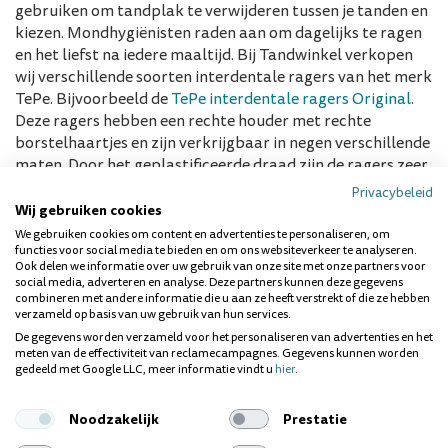
gebruiken om tandplak te verwijderen tussen je tanden en
kiezen. Mondhygiënisten raden aan om dagelijks te ragen
en het liefst na iedere maaltijd. Bij Tandwinkel verkopen
wij verschillende soorten interdentale ragers van het merk
TePe. Bijvoorbeeld de
TePe interdentale ragers Original
.
Deze ragers hebben een rechte houder met rechte
borstelhaartjes en zijn verkrijgbaar in negen verschillende
maten. Door het geplastificeerde draad zijn de ragers zeer
sterk en kan je deze ragers hergebruiken.
Privacybeleid
Wij gebruiken cookies
Naast de Original ragers verkopen wij ook de
We gebruiken cookies om content en advertenties te personaliseren, om
functies voor social media te bieden en om ons websiteverkeer te analyseren.
TePe interdentale ragers X-Soft
. Deze ragers zijn speciaal
Ook delen we informatie over uw gebruik van onze site met onze partners voor
ontworpen voor mensen die de haartjes van de Original
social media, adverteren en analyse. Deze partners kunnen deze gegevens
ragers te hard vinden voor hun tandvlees. De Extra Soft
combineren met andere informatie die u aan ze heeft verstrekt of die ze hebben
verzameld op basis van uw gebruik van hun services.
ragers hebben dezelfde gebruiksgemakken als de Original
De gegevens worden verzameld voor het personaliseren van advertenties en het
ragers, maar hebben zachtere borstelhaartjes. Deze
meten van de effectiviteit van reclamecampagnes. Gegevens kunnen worden
interdentale ragers zijn verkrijgbaar in zes verschillende
gedeeld met Google LLC, meer informatie vindt u
hier
.
maten.
Noodzakelijk
Prestatie
Elk gebit is anders en voor sommige mensen is het lastig