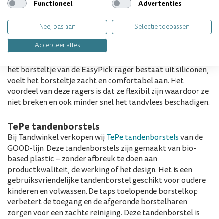
Functioneel
Advertenties
om met een rager goed achter in de mond te ragen.
Daarom heeft TePe de
Angle interdentale rager
ontwikkeld. Deze ragers hebben een schuine kop en een
Nee, pas aan
Selectie toepassen
lange steel, waardoor je beter achter in de mond kan
Accepteer alles
ragen. Naast de interdentale ragers met borstelhaartjes,
kan je ook gebruik maken van de
TePe EasyPick
. Doordat
het borsteltje van de EasyPick rager bestaat uit siliconen,
voelt het borsteltje zacht en comfortabel aan. Het
voordeel van deze ragers is dat ze flexibil zijn waardoor ze
niet breken en ook minder snel het tandvlees beschadigen.
TePe tandenborstels
Bij Tandwinkel verkopen wij
TePe tandenborstels
van de
GOOD-lijn. Deze tandenborstels zijn gemaakt van bio-
based plastic – zonder afbreuk te doen aan
productkwaliteit, de werking of het design. Het is een
gebruiksvriendelijke tandenborstel geschikt voor oudere
kinderen en volwassen. De taps toelopende borstelkop
verbetert de toegang en de afgeronde borstelharen
zorgen voor een zachte reiniging. Deze tandenborstel is