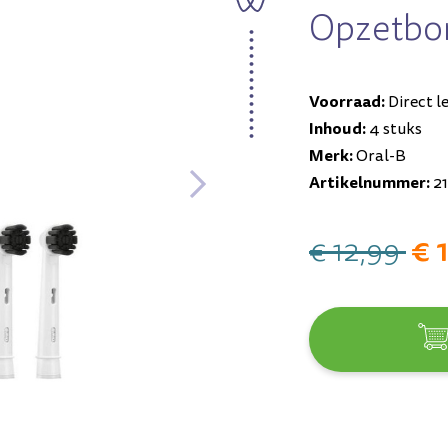
Opzetbor
Voorraad:
Direct l
Inhoud:
4 stuks
Merk:
Oral-B
Artikelnummer:
21
€ 
€ 12,99