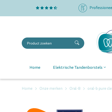
Professionee
Home
Elektrische Tandenborstels
Home
Onze merken
Oral-B
oral-b pure c