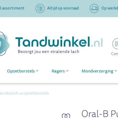
l assortiment
Altijd op voorraad
Op werkda
Con
Opzetborstels
Ragers
Mondverzorging
lean eb20ch-4 opzetborstels
Oral-B P