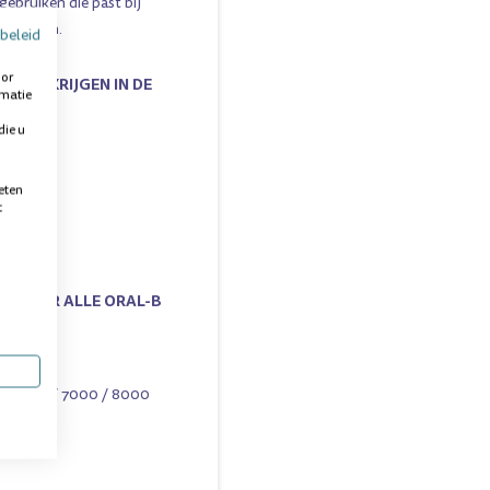
gebruiken die past bij
ehoeften.
beleid
oor
E VERKRIJGEN IN DE
rmatie
die u
eten
t
KT VOOR ALLE
ORAL-B
TEREND
 / 6000 / 7000 / 8000