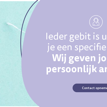
Ieder gebit is 
je een specifi
Wij geven j
persoonlijk 
Contact opnem