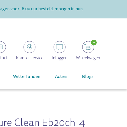
gen voor 16.00 uur besteld, morgen in huis
0
tact
Klantenservice
Inloggen
Winkelwagen
Witte Tanden
Acties
Blogs
ure Clean Eb20ch-4