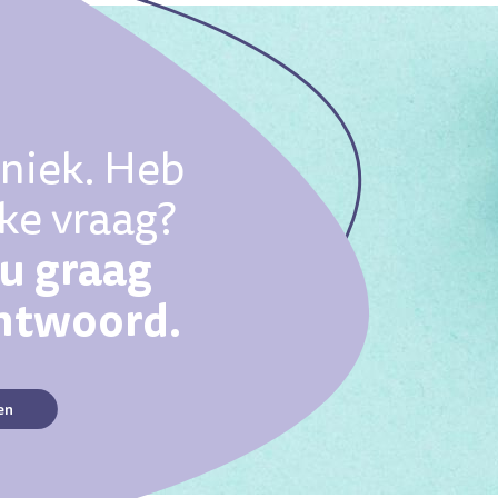
uniek. Heb
eke vraag?
ou graag
antwoord.
en