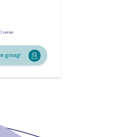
 series
je graag!