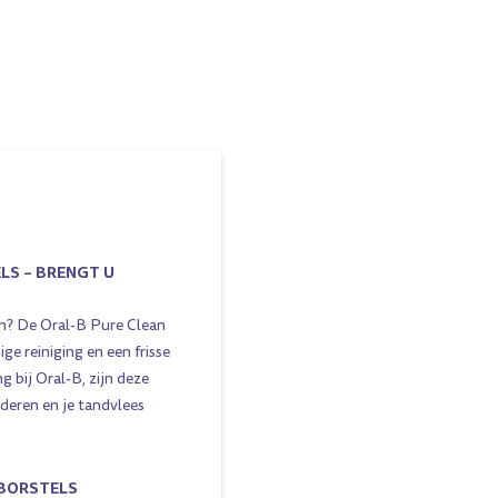
LS – BRENGT U
en? De Oral-B Pure Clean
ge reiniging en een frisse
bij Oral-B, zijn deze
jderen en je tandvlees
TBORSTELS