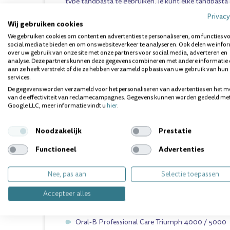
type tandpasta te gebruiken. Je kunt elke tandpasta 
jouw persoonlijke voorkeuren en mondverzorgingsb
Privacy
Wij gebruiken cookies
We gebruiken cookies om content en advertenties te personaliseren, om functies v
DE ORAL-B PURE CLEAN OPZETBORSTELS ZIJN T
social media te bieden en om ons websiteverkeer te analyseren. Ook delen we info
VOLGENDE HOEVEELHEDEN:
over uw gebruik van onze site met onze partners voor social media, adverteren en
analyse. Deze partners kunnen deze gegevens combineren met andere informatie 
aan ze heeft verstrekt of die ze hebben verzameld op basis van uw gebruik van hun
2 stuks
services.
3 stuks
De gegevens worden verzameld voor het personaliseren van advertenties en het m
4 stuks
van de effectiviteit van reclamecampagnes. Gegevens kunnen worden gedeeld me
Google LLC, meer informatie vindt u
hier
.
8 stuks
Noodzakelijk
Prestatie
DE PURE CLEAN OPZETBORSTELS ZIJN GESCHI
Functioneel
Advertenties
OPLAADBARE TANDENBORSTELS
MET EEN RO
POETSSYSTEEM, ZOALS O.A.:
Nee, pas aan
Selectie toepassen
Oral-B PRO 1000 / 2000 / 3000 / 4000 / 5000
Accepteer alles
Oral-B PRO 1 / PRO 2 / PRO 3
Oral-B Smart 4 / Smart 5 / Smart 6
Oral-B Professional Care Triumph 4000 / 5000