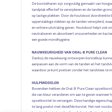
De borstelharen zijn zorgvuldig gemaakt van hoog
tandplak effectief te verwijderen en de tanden gron
op lastige plekken. Door de houtskool doordrenkte
oppervlakkige vlekken op de tanden verwijderd, waa
en wittere uitstraling geven. Houtskool helpt ook 
neutraliseren en absorbeert onzuiverheden en bacter
een goede mondhygiëne.
NAUWKEURIGHEID VAN ORAL-B PURE CLEAN
Dankzij de nauwkeurig ontworpen borstelkop kunnen
aanpassen aan de vorm van de tanden en het tandvl
waardoor je kunt poetsen zonder het tandvlees te irr
HULPMIDDELEN
Bovendien hebben de Oral-B Pure Clean opzetborste
die van kleur veranderen om aan te geven wanneer he
opzetborstel te vervangen. Deze handige eigenschap
te lang poetst met dezelfde borstel. Het niet noodza