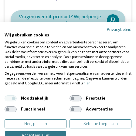
Vragen over dit product? Wij helpen je
graag!
Privacybeleid
Wij gebruiken cookies
We gebruiken cookies om content en advertenties te personaliseren, om
functies voor social media te bieden en om ons websiteverkeer te analyseren.
Ook delen we informatie over uw gebruik van onze site met onze partners voor
social media, adverteren en analyse. Deze partners kunnen deze gegevens
combineren met andere informatie die u aan ze heeft verstrekt of die ze hebben
verzameld op basis van uw gebruik van hun services.
De gegevens worden verzameld voor het personaliseren van advertenties en het
meten van de effectiviteit van reclamecampagnes. Gegevens kunnen worden
gedeeld met Google LLC, meer informatie vindt u
hier
.
Ieder gebit is uniek. Heb je
een specifieke vraag?
Noodzakelijk
Prestatie
Wij geven jou graag
Functioneel
Advertenties
persoonlijk antwoord.
Nee, pas aan
Selectie toepassen
Contact opnemen
Accepteer alles