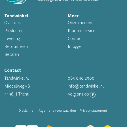
Tandwinkel
Meer
Professioneel assortiment
Over ons
Onze merken
Altijd op voorraad
Producten
Klantenservice
Levering
Contact
Op werkdagen voor 16.00 uur besteld, morgen in huis
Retourneren
Inloggen
Betalen
Contact
Tandwinkel.nl
085 040 2900
Middelweg 58
info@tandwinkel.nl
4196 JJ Tricht
Volg ons op
Disclaimer
Algemene voorwaarden
Privacy statement