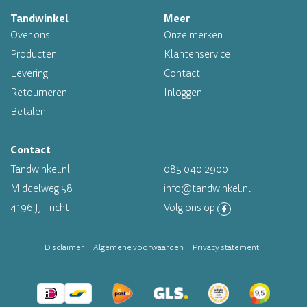
Tandwinkel
Meer
Professioneel assortiment
Over ons
Onze merken
Altijd op voorraad
Producten
Klantenservice
Levering
Contact
Op werkdagen voor 16.00 uur besteld, morgen in huis
Retourneren
Inloggen
Betalen
Contact
Tandwinkel.nl
085 040 2900
Middelweg 58
info@tandwinkel.nl
4196 JJ Tricht
Volg ons op
Disclaimer
Algemene voorwaarden
Privacy statement