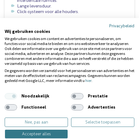
interdentale ruimtes.
Lange levensduur.
Click-systeem voor alle houders.
Privacybeleid
BEHOEFTES:
Wij gebruiken cookies
We gebruiken cookies om content en advertenties te personaliseren, om
Bloedend tandvlees
functies voor social media te bieden en om ons websiteverkeer te analyseren.
Gevoelige tanden
Ook delen we informatie over uw gebruik van onze site met onze partners voor
Implantaten
social media, adverteren en analyse. Deze partners kunnen deze gegevens
Ontstoken tandvlees
combineren met andere informatie die u aan ze heeft verstrekt of die ze hebben
Orthodontie
verzameld op basis van uw gebruik van hun services.
Schone tanden
De gegevens worden verzameld voor het personaliseren van advertenties en het
Slechte adem
meten van de effectiviteit van reclamecampagnes. Gegevens kunnen worden
Tandplak
gedeeld met Google LLC, meer informatie vindt u
hier
.
Tandvleesverzorging
Noodzakelijk
Prestatie
Inhoud:
Functioneel
Advertenties
5 interdentale borstels CPS 06 Prime
1 houder UHS 409
Nee, pas aan
Selectie toepassen
1 houder UHS 470
Accepteer alles