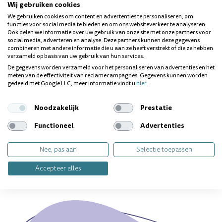
Wij gebruiken cookies
We gebruiken cookies om content en advertenties te personaliseren, om
functies voor social media te bieden en om ons websiteverkeer te analyseren.
Behoeftes:
Ook delen we informatie over uw gebruik van onze site met onze partners voor
social media, adverteren en analyse. Deze partners kunnen deze gegevens
Bloedend tandvlees
combineren met andere informatie die u aan ze heeft verstrekt of die ze hebben
Gevoelige tanden
verzameld op basis van uw gebruik van hun services.
Implantaten
De gegevens worden verzameld voor het personaliseren van advertenties en het
Ontstoken tandvlees
meten van de effectiviteit van reclamecampagnes. Gegevens kunnen worden
Orthodontie
gedeeld met Google LLC, meer informatie vindt u
hier
.
Schone tanden
Slechte adem
Tandplak
Noodzakelijk
Prestatie
Tandvleesverzorging
Functioneel
Advertenties
Vragen over dit product? Wij helpen je
Nee, pas aan
Selectie toepassen
graag!
Accepteer alles