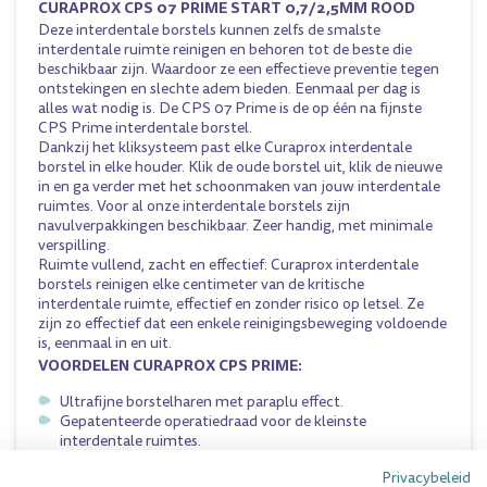
CURAPROX CPS 07 PRIME START 0,7/2,5MM ROOD
Deze interdentale borstels kunnen zelfs de smalste
interdentale ruimte reinigen en behoren tot de beste die
beschikbaar zijn. Waardoor ze een effectieve preventie tegen
ontstekingen en slechte adem bieden. Eenmaal per dag is
alles wat nodig is. De CPS 07 Prime is de op één na fijnste
CPS Prime interdentale borstel.
Dankzij het kliksysteem past elke Curaprox interdentale
borstel in elke houder. Klik de oude borstel uit, klik de nieuwe
in en ga verder met het schoonmaken van jouw interdentale
ruimtes. Voor al onze interdentale borstels zijn
navulverpakkingen beschikbaar. Zeer handig, met minimale
verspilling.
Ruimte vullend, zacht en effectief: Curaprox interdentale
borstels reinigen elke centimeter van de kritische
interdentale ruimte, effectief en zonder risico op letsel. Ze
zijn zo effectief dat een enkele reinigingsbeweging voldoende
is, eenmaal in en uit.
VOORDELEN CURAPROX CPS PRIME:
Ultrafijne borstelharen met paraplu effect.
Gepatenteerde operatiedraad voor de kleinste
interdentale ruimtes.
Lange levensduur.
Privacybeleid
Click systeem voor alle houders.