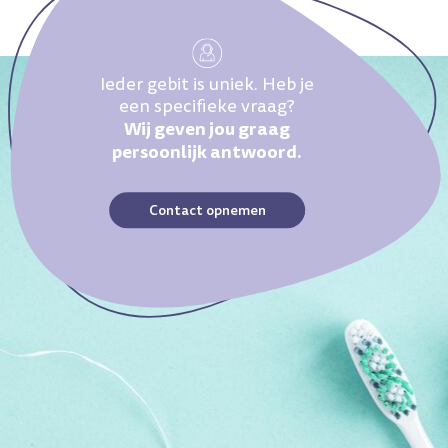
Ieder gebit is uniek. Heb je
een specifieke vraag?
Wij geven jou graag
persoonlijk antwoord.
Contact opnemen