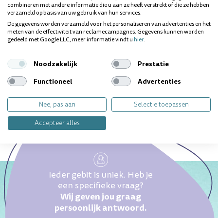
Linalool, Citral.
combineren met andere informatie die u aan ze heeft verstrekt of die ze hebben
verzameld op basis van uw gebruik van hun services.
Inhoud:
De gegevens worden verzameld voor het personaliseren van advertenties en het
30 ml
meten van de effectiviteit van reclamecampagnes. Gegevens kunnen worden
gedeeld met Google LLC, meer informatie vindt u
hier
.
Vragen over dit product? Wij helpen je
Noodzakelijk
Prestatie
graag!
Functioneel
Advertenties
Nee, pas aan
Selectie toepassen
Accepteer alles
Ieder gebit is uniek. Heb je
een specifieke vraag?
Wij geven jou graag
persoonlijk antwoord.