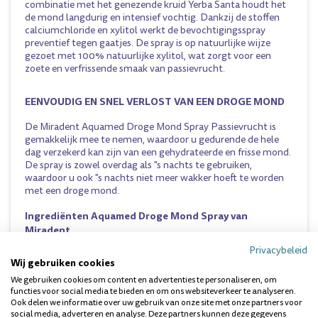
combinatie met het genezende kruid Yerba Santa houdt het
de mond langdurig en intensief vochtig. Dankzij de stoffen
calciumchloride en xylitol werkt de bevochtigingsspray
preventief tegen gaatjes. De spray is op natuurlijke wijze
gezoet met 100% natuurlijke xylitol, wat zorgt voor een
zoete en verfrissende smaak van passievrucht.
EENVOUDIG EN SNEL VERLOST VAN EEN DROGE MOND
De Miradent Aquamed Droge Mond Spray Passievrucht is
gemakkelijk mee te nemen, waardoor u gedurende de hele
dag verzekerd kan zijn van een gehydrateerde en frisse mond.
De spray is zowel overdag als "s nachts te gebruiken,
waardoor u ook "s nachts niet meer wakker hoeft te worden
met een droge mond.
Ingrediënten Aquamed Droge Mond Spray van
Miradent
Privacybeleid
Aqua, Xylitol, Butylene, Glycol, Eriodictyon Californicum
Wij gebruiken cookies
Flower/ Leaf/ Stem Extract, PEG-40 Hydrogenated Castor
Oil, Magnesium Chloride, Calcium Chloride, Xanthan Gum,
We gebruiken cookies om content en advertenties te personaliseren, om
functies voor social media te bieden en om ons websiteverkeer te analyseren.
Lysozyme Hydrochloride, Citric Acid, Aroma, Mentha Arvensis
Ook delen we informatie over uw gebruik van onze site met onze partners voor
Leaf Oil, Limonene, Sodium Benzoate, Potassium Sorbate,
social media, adverteren en analyse. Deze partners kunnen deze gegevens