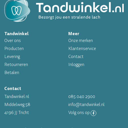
Op werkdagen voor 16.00 uur besteld, morgen in huis
Tandwinkel
Meer
Professioneel assortiment
Over ons
Onze merken
Altijd op voorraad
Producten
Klantenservice
Levering
Contact
Op werkdagen voor 16.00 uur besteld, morgen in huis
Retourneren
Inloggen
Betalen
Contact
Tandwinkel.nl
085 040 2900
Middelweg 58
info@tandwinkel.nl
4196 JJ Tricht
Volg ons op