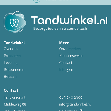
Altijd op voorraad
Op werkdagen voor 16.00 uur besteld, morgen in huis
Tandwinkel
Meer
Professioneel assortiment
Over ons
Onze merken
Altijd op voorraad
Producten
Klantenservice
Levering
Contact
Op werkdagen voor 16.00 uur besteld, morgen in huis
Retourneren
Inloggen
Betalen
Contact
Tandwinkel.nl
085 040 2900
Middelweg 58
info@tandwinkel.nl