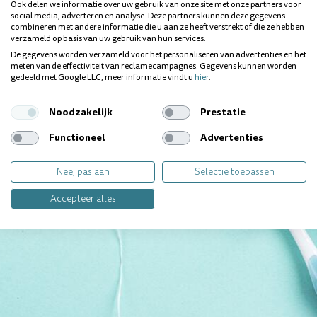
Wij geven jou graag
Ook delen we informatie over uw gebruik van onze site met onze partners voor
social media, adverteren en analyse. Deze partners kunnen deze gegevens
persoonlijk antwoord.
combineren met andere informatie die u aan ze heeft verstrekt of die ze hebben
verzameld op basis van uw gebruik van hun services.
De gegevens worden verzameld voor het personaliseren van advertenties en het
Contact opnemen
meten van de effectiviteit van reclamecampagnes. Gegevens kunnen worden
gedeeld met Google LLC, meer informatie vindt u
hier
.
Noodzakelijk
Prestatie
Functioneel
Advertenties
Nee, pas aan
Selectie toepassen
Accepteer alles