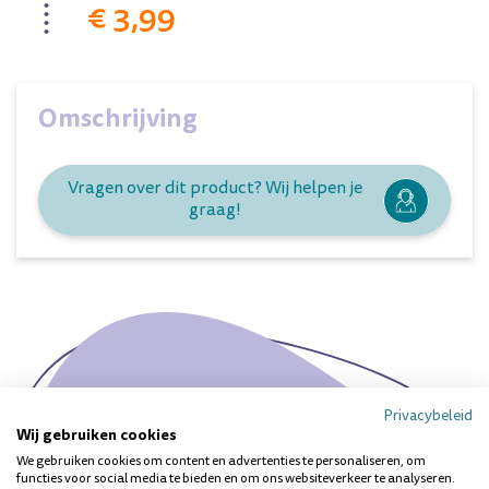
€ 3,99
Omschrijving
Vragen over dit product? Wij helpen je
graag!
Privacybeleid
Wij gebruiken cookies
Ieder gebit is uniek. Heb je
We gebruiken cookies om content en advertenties te personaliseren, om
een specifieke vraag?
functies voor social media te bieden en om ons websiteverkeer te analyseren.