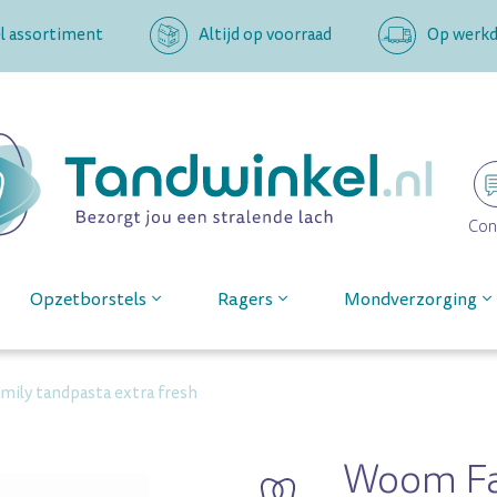
l assortiment
Altijd op voorraad
Op werkda
Con
Opzetborstels
Ragers
Mondverzorging
ily tandpasta extra fresh
Woom Fa