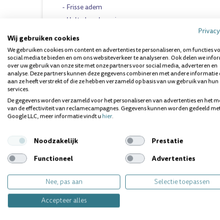
- Frisse adem
- Holte bescherming
Privacy
- Versterking van het glazuur
Wij gebruiken cookies
We gebruiken cookies om content en advertenties te personaliseren, om functies v
Bevat: Fluoride 1450 ppmF
social media te bieden en om ons websiteverkeer te analyseren. Ook delen we info
over uw gebruik van onze site met onze partners voor social media, adverteren en
analyse. Deze partners kunnen deze gegevens combineren met andere informatie 
75 ml
aan ze heeft verstrekt of die ze hebben verzameld op basis van uw gebruik van hun
services.
De gegevens worden verzameld voor het personaliseren van advertenties en het m
van de effectiviteit van reclamecampagnes. Gegevens kunnen worden gedeeld me
Google LLC, meer informatie vindt u
hier
.
Vragen over dit product? Wij helpen 
Noodzakelijk
Prestatie
Functioneel
Advertenties
Nee, pas aan
Selectie toepassen
Accepteer alles