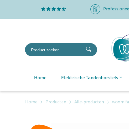
Professionee
Home
Elektrische Tandenborstels
Home
Producten
Alle-producten
woom fam