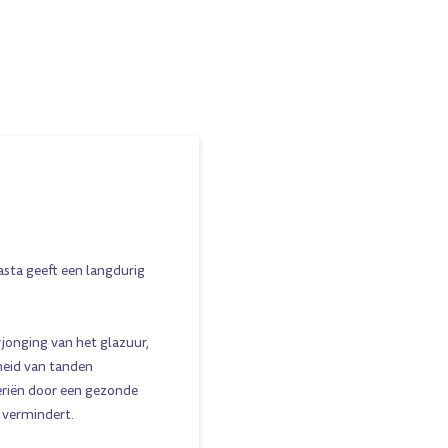
asta geeft een langdurig
rjonging van het glazuur,
heid van tanden
eriën door een gezonde
 vermindert.