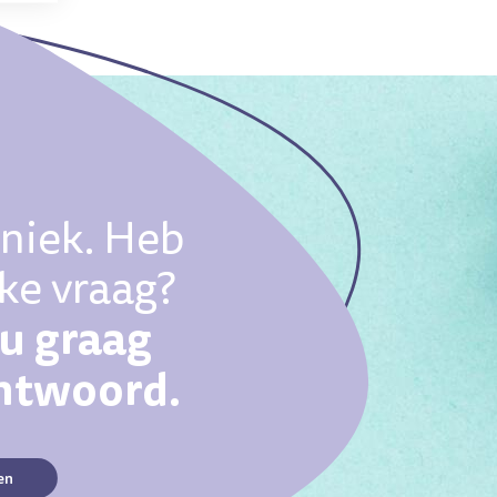
uniek. Heb
eke vraag?
ou graag
antwoord.
en