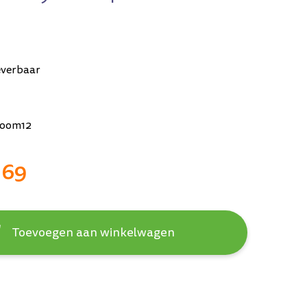
everbaar
oom12
,69
Toevoegen aan winkelwagen