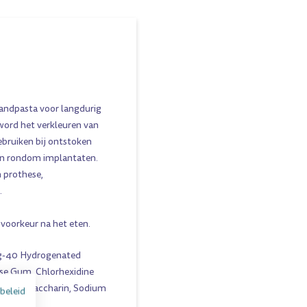
andpasta voor langdurig
word het verkleuren van
ebruiken bij ontstoken
en rondom implantaten.
n prothese,
.
voorkeur na het eten.
 Peg-40 Hydrogenated
ose Gum, Chlorhexidine
 Sodium Saccharin, Sodium
beleid