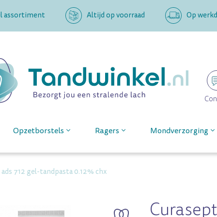
l assortiment
Altijd op voorraad
Op werkda
Con
Opzetborstels
Ragers
Mondverzorging
 ads 712 gel-tandpasta 0.12% chx
Curasept