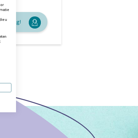
oor
rmatie
die u
je graag!
eten
t