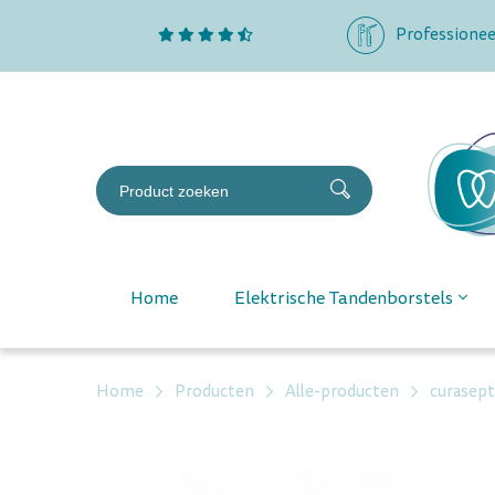
Professionee
Home
Elektrische Tandenborstels
Home
Producten
Alle-producten
curasept