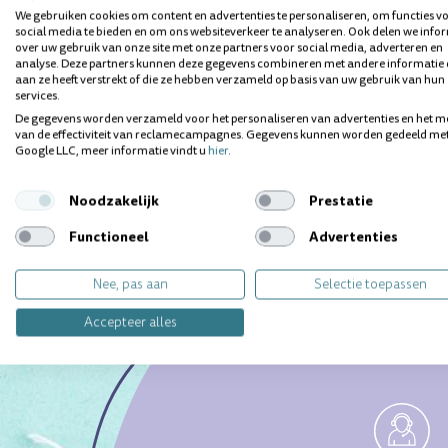
We gebruiken cookies om content en advertenties te personaliseren, om functies v
social media te bieden en om ons websiteverkeer te analyseren. Ook delen we info
over uw gebruik van onze site met onze partners voor social media, adverteren en
analyse. Deze partners kunnen deze gegevens combineren met andere informatie 
Vragen over dit product? Wij helpen 
aan ze heeft verstrekt of die ze hebben verzameld op basis van uw gebruik van hun
services.
De gegevens worden verzameld voor het personaliseren van advertenties en het m
van de effectiviteit van reclamecampagnes. Gegevens kunnen worden gedeeld me
Google LLC, meer informatie vindt u
hier
.
Noodzakelijk
Prestatie
Functioneel
Advertenties
Nee, pas aan
Selectie toepassen
Accepteer alles