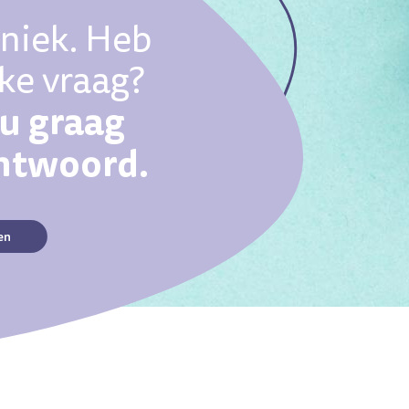
uniek. Heb
eke vraag?
ou graag
antwoord.
en