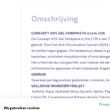
Omschrijving
CURASEPT ADS GEL-TANDPASTA 0,12% CHX
De Curasept ADS Gel-Tandpasta 0,12% CHX is een T
gebruik. Door het Anti Discoloration System (ADS) 
de tanden tegen gegaan. De tandpasta is ideaal te g
tandvlees, ontstoken mondslijmvlies of ontsteking
Het is hiermee dus ook geschikt voor mensen die ee
orthodontische apparaten of een implantaat dragen
GEBRUIK
Twee keer per dag poetsen gedurende 2 minuten, bij 
VOLLEDIGE INGREDIËNTENLIJST
Sorbitol, Aqua, Hydrated Silica, Glycerin, Xylitol,
Castor Oil, Cocamidopropyl Betaine, Aroma, Cellul
Digluconate, Ascorbic Acid, Sodium Metabisulfite,
Privacy
Wij gebruiken cookies
Methylparaben, Sodium Citrate, C.I.42090.