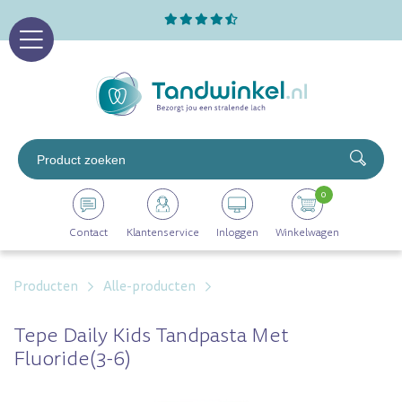
Professioneel assortiment
Altijd op voorraad
Op werkdagen voor 16.00 uur besteld, morgen in huis
0
Contact
Klantenservice
Inloggen
Winkelwagen
Producten
Alle-producten
Tepe Daily Kids Tandpasta Met
Fluoride(3-6)