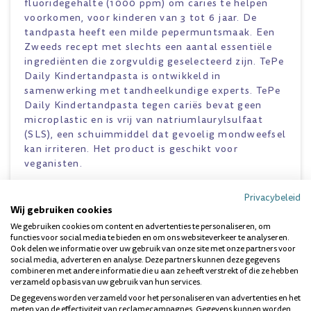
fluoridegehalte (1000 ppm) om cariës te helpen
voorkomen, voor kinderen van 3 tot 6 jaar. De
tandpasta heeft een milde pepermuntsmaak. Een
Zweeds recept met slechts een aantal essentiële
ingrediënten die zorgvuldig geselecteerd zijn. TePe
Daily Kindertandpasta is ontwikkeld in
samenwerking met tandheelkundige experts. TePe
Daily Kindertandpasta tegen cariës bevat geen
microplastic en is vrij van natriumlaurylsulfaat
(SLS), een schuimmiddel dat gevoelig mondweefsel
kan irriteren. Het product is geschikt voor
veganisten.
- Laagschuimend en zonder SLS.
Privacybeleid
- Makkelijker poetsen zonder schuim.
Wij gebruiken cookies
- Bevat 1000 ppm fluoride om cariës te helpen
voorkomen.
We gebruiken cookies om content en advertenties te personaliseren, om
functies voor social media te bieden en om ons websiteverkeer te analyseren.
- Vegan.
Ook delen we informatie over uw gebruik van onze site met onze partners voor
- Milde pepermuntsmaak.
social media, adverteren en analyse. Deze partners kunnen deze gegevens
combineren met andere informatie die u aan ze heeft verstrekt of die ze hebben
verzameld op basis van uw gebruik van hun services.
Vragen over dit product? Wij helpen je
De gegevens worden verzameld voor het personaliseren van advertenties en het
meten van de effectiviteit van reclamecampagnes. Gegevens kunnen worden