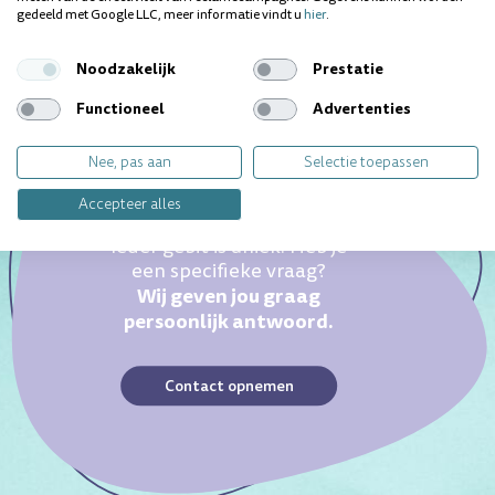
graag!
gedeeld met Google LLC, meer informatie vindt u
hier
.
Noodzakelijk
Prestatie
Functioneel
Advertenties
Nee, pas aan
Selectie toepassen
Accepteer alles
Ieder gebit is uniek. Heb je
een specifieke vraag?
Wij geven jou graag
persoonlijk antwoord.
Contact opnemen