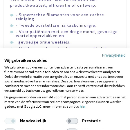
productkwaliteit, efficiëntie of ontwerp.
- Superzachte filamenten voor een zachte
reiniging.
- Tweede borstelfase na kaakchirurgie.
- Voor patiënten met een droge mond, gevoelige
worteloppervlakken en
gevoelige orale weefsels.
- Nek kan worden gehoekt voor gemakkelijker
bereik.
Privacybeleid
Wij gebruiken cookies
We gebruiken cookies om content en advertenties te personaliseren, om
Vragen over dit product? Wij helpen je
functies voor social media te bieden en om ons websiteverkeer te analyseren.
graag!
Ook delen we informatie over uw gebruik van onze site met onze partners voor
social media, adverteren en analyse. Deze partners kunnen deze gegevens
combineren met andere informatie die u aan ze heeft verstrekt of die ze hebben
verzameld op basis van uw gebruik van hun services.
De gegevens worden verzameld voor het personaliseren van advertenties en het
meten van de effectiviteit van reclamecampagnes. Gegevens kunnen worden
gedeeld met Google LLC, meer informatie vindt u
hier
.
Noodzakelijk
Prestatie