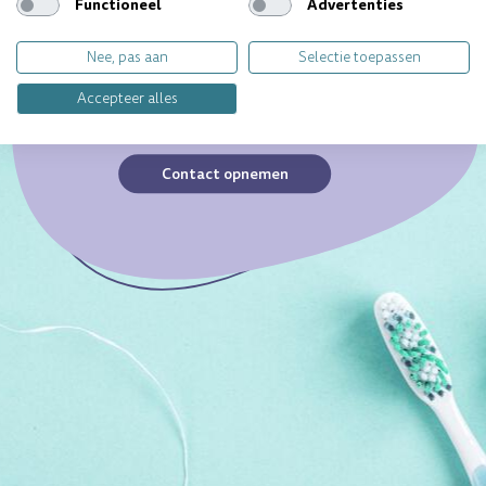
Functioneel
Advertenties
Ieder gebit is uniek. Heb je
Nee, pas aan
Selectie toepassen
een specifieke vraag?
Wij geven jou graag
Accepteer alles
persoonlijk antwoord.
Contact opnemen