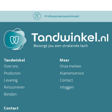
Professioneel assortiment
Altijd op voorraad
Op werkdagen voor 16.00 uur besteld, morgen in huis
Tandwinkel
Meer
Professioneel assortiment
Over ons
Onze merken
Altijd op voorraad
Producten
Klantenservice
Levering
Contact
Op werkdagen voor 16.00 uur besteld, morgen in huis
Retourneren
Inloggen
Betalen
Contact