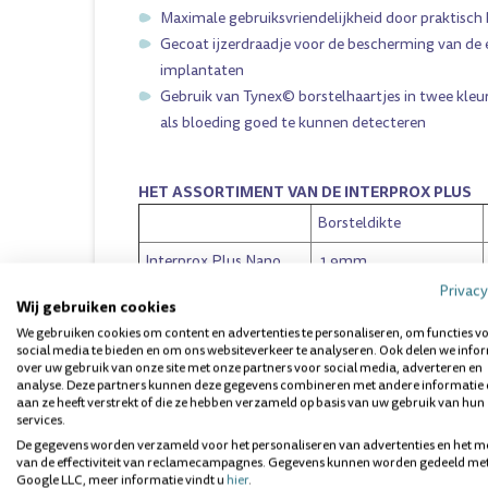
Maximale gebruiksvriendelijkheid door praktisch
Gecoat ijzerdraadje voor de bescherming van de 
implantaten
Gebruik van Tynex© borstelhaartjes in twee kle
als bloeding goed te kunnen detecteren
HET ASSORTIMENT VAN DE INTERPROX PLUS
Borsteldikte
Interprox Plus Nano
1,9mm
(roze)
Privacy
Wij gebruiken cookies
Interprox Plus Super
2mm
We gebruiken cookies om content en advertenties te personaliseren, om functies v
Micro (Oranje)
social media te bieden en om ons websiteverkeer te analyseren. Ook delen we info
over uw gebruik van onze site met onze partners voor social media, adverteren en
analyse. Deze partners kunnen deze gegevens combineren met andere informatie 
Interprox Plus Micro
2,4mm
aan ze heeft verstrekt of die ze hebben verzameld op basis van uw gebruik van hun
(groen)
services.
De gegevens worden verzameld voor het personaliseren van advertenties en het m
Interprox Plus Mini
3mm
van de effectiviteit van reclamecampagnes. Gegevens kunnen worden gedeeld me
(geel)
Google LLC, meer informatie vindt u
hier
.