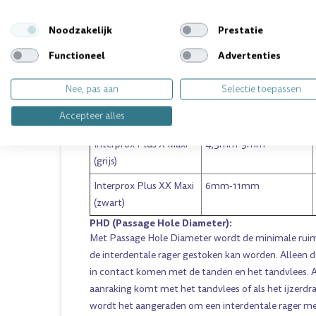
Interprox Plus Mini
2mm-4mm
Noodzakelijk
Prestatie
Conisch (rood)
Functioneel
Advertenties
Interprox Plus Conisch
3mm-5mm
(blauw)
Nee, pas aan
Selectie toepassen
Interprox Plus Maxi
4,2mm-5,7mm
Accepteer alles
(paars)
Interprox Plus X Maxi
4,5mm-9mm
(grijs)
Interprox Plus XX Maxi
6mm-11mm
(zwart)
PHD (Passage Hole Diameter):
Met Passage Hole Diameter wordt de minimale rui
de interdentale rager gestoken kan worden. Alleen 
in contact komen met de tanden en het tandvlees. Al
aanraking komt met het tandvlees of als het ijzerdra
wordt het aangeraden om een interdentale rager me