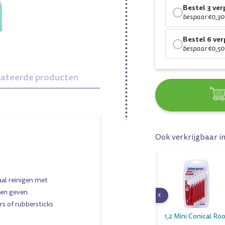
Bestel 3 ve
bespaar €0,30
Bestel 6 ve
bespaar €0,50
lateerde producten
Ook verkrijgbaar i
aal reinigen met
ten geven.
ers of rubbersticks
0,7 Nano Roze
2,0 Super Conical
1,2 Mini Conical Ro