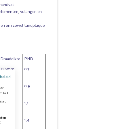
 handvat
elementen, vullingen en
uren om zowel tandplaque
Draaddikte
PHD
0,6mm
0,7
beleid
0,7mm
0,9
oor
rmatie
die u
0,9mm
1,1
eten
1,1mm
1,4
t