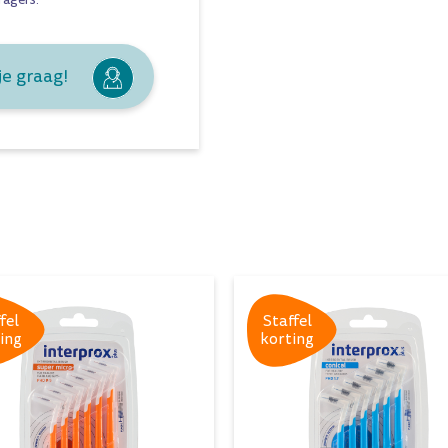
je graag!
fel
Staffel
ing
korting