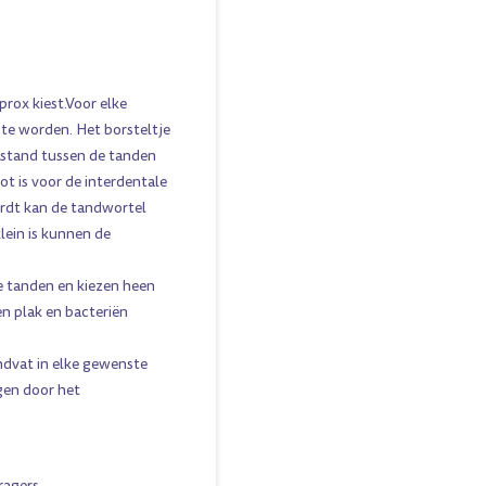
rox kiest.Voor elke
 te worden. Het borsteltje
stand tussen de tanden
t is voor de interdentale
ordt kan de tandwortel
lein is kunnen de
e tanden en kiezen heen
n plak en bacteriën
ndvat in elke gewenste
gen door het
ragers
.