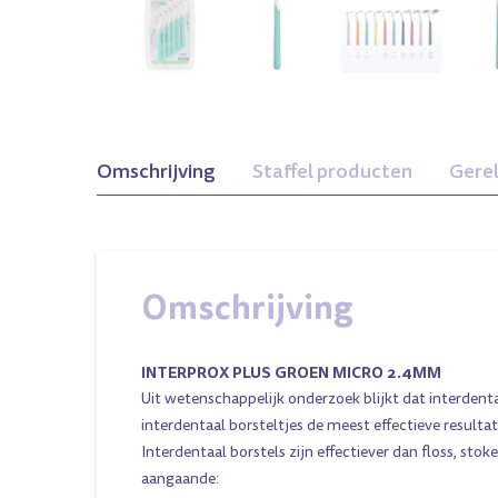
Omschrijving
Staffel producten
Gere
Omschrijving
INTERPROX PLUS GROEN MICRO 2.4MM
Uit wetenschappelijk onderzoek blijkt dat interdent
interdentaal borsteltjes de meest effectieve resulta
Interdentaal borstels zijn effectiever dan floss, stok
cro Groen
0,9 Super Micro
2,3 Maxi Paars
aangaande: