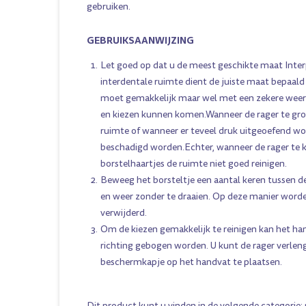
gebruiken.
GEBRUIKSAANWIJZING
Let goed op dat u de meest geschikte maat Interp
interdentale ruimte dient de juiste maat bepaald
moet gemakkelijk maar wel met een zekere weer
en kiezen kunnen komen.Wanneer de rager te groo
ruimte of wanneer er teveel druk uitgeoefend w
beschadigd worden.Echter, wanneer de rager te k
borstelhaartjes de ruimte niet goed reinigen.
Beweeg het borsteltje een aantal keren tussen d
en weer zonder te draaien. Op deze manier worde
verwijderd.
Om de kiezen gemakkelijk te reinigen kan het ha
richting gebogen worden. U kunt de rager verlen
beschermkapje op het handvat te plaatsen.
Dit product kunt u vinden in de volgende categorie: