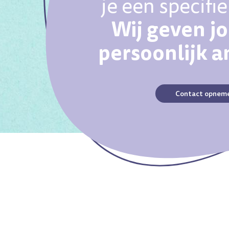
je een specifi
Wij geven j
persoonlijk 
Contact opnem