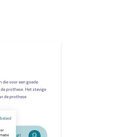
en die voor een goede
 de prothese. Het stevige
an de prothese.
beleid
oor
je graag!
rmatie