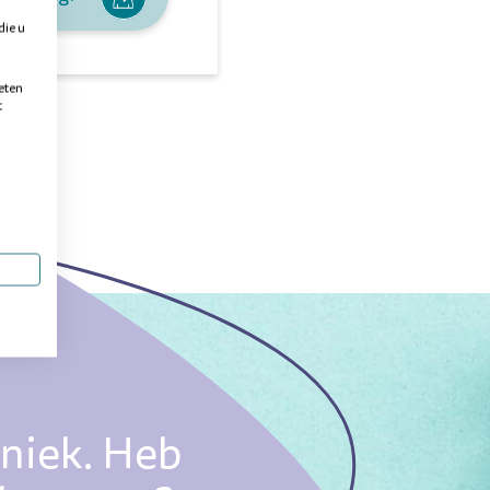
die u
eten
t
uniek. Heb