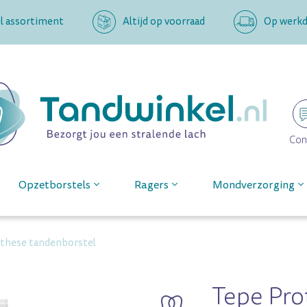
l assortiment
Altijd op voorraad
Op werkda
Con
Opzetborstels
Ragers
Mondverzorging
these tandenborstel
Tepe Pro