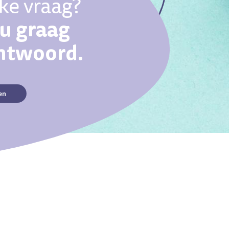
eke vraag?
ou graag
antwoord.
en