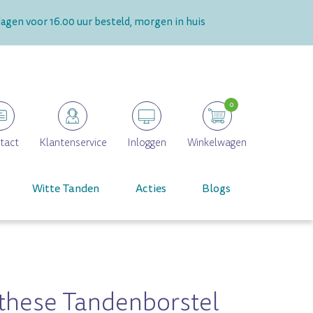
gen voor 16.00 uur besteld, morgen in huis
0
tact
Klantenservice
Inloggen
Winkelwagen
Witte Tanden
Acties
Blogs
these Tandenborstel