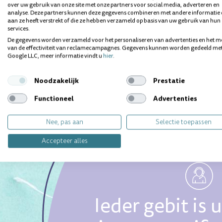
over uw gebruik van onze site met onze partners voor social media, adverteren en
analyse. Deze partners kunnen deze gegevens combineren met andere informatie 
aan ze heeft verstrekt of die ze hebben verzameld op basis van uw gebruik van hun
services.
De gegevens worden verzameld voor het personaliseren van advertenties en het m
van de effectiviteit van reclamecampagnes. Gegevens kunnen worden gedeeld me
Google LLC, meer informatie vindt u
hier
.
Noodzakelijk
Prestatie
Functioneel
Advertenties
Nee, pas aan
Selectie toepassen
Accepteer alles
Ieder gebit is 