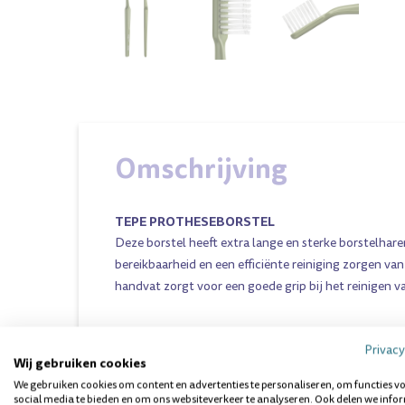
Omschrijving
TEPE PROTHESEBORSTEL
Deze borstel heeft extra lange en sterke borstelhar
bereikbaarheid en een efficiënte reiniging zorgen van
handvat zorgt voor een goede grip bij het reinigen v
Privacy
Wij gebruiken cookies
We gebruiken cookies om content en advertenties te personaliseren, om functies v
Vragen over dit product? Wij helpen 
social media te bieden en om ons websiteverkeer te analyseren. Ook delen we info