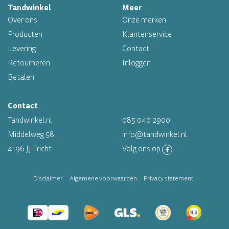
Tandwinkel
Meer
Professioneel assortiment
Over ons
Onze merken
Altijd op voorraad
Producten
Klantenservice
Levering
Contact
Op werkdagen voor 16.00 uur besteld, morgen in huis
Retourneren
Inloggen
Betalen
Contact
Tandwinkel.nl
085 040 2900
Middelweg 58
info@tandwinkel.nl
4196 JJ Tricht
Volg ons op
Disclaimer
Algemene voorwaarden
Privacy statement