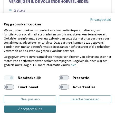
VERKRIJGEN IN DE VOLGENDE HOEVEELHEDEN:
2 stuks
3 stuks
4 stuks
Privacybeleid
Wij gebruiken cookies
8 stuks
We gebruiken cookies om content en advertenties te personaliseren, om
functies voor social media te bieden en om ons websiteverkeer te analyseren.
Ook delen we informatie over uw gebruik van onze site met onze partners voor
DE PURE CLEAN OPZETBORSTELS ZIJN GESCHIKT VOOR
social media, adverteren en analyse. Deze partners kunnen deze gegevens
ALLE
ORAL-B OPLAADBARE TANDENBORSTELS
MET
combineren met andere informatie die u aan ze heeft verstrekt of die ze hebben
verzameld op basis van uw gebruik van hun services.
EEN ROTEREND POETSSYSTEEM, ZOALS O.A.:
De gegevens worden verzameld voor het personaliseren van advertenties en het
meten van de effectiviteit van reclamecampagnes. Gegevens kunnen worden
Oral-B PRO 1000 / 2000 / 3000 / 4000 / 5000 / 6000 /
gedeeld met Google LLC, meer informatie vindt u
hier
.
7000 / 8000
Oral-B PRO 1 / PRO 2 / PRO 3
Oral-B Smart 4 / Smart 5 / Smart 6
Noodzakelijk
Prestatie
Oral-B Professional Care Triumph 4000 / 5000
Oral-B Vitality serie
Functioneel
Advertenties
Oral-B Advance Power serie
Oral-B PRO 500 / 600 / 700 serie
Oral-B GENIUS serie
Nee, pas aan
Selectie toepassen
Past niet
op de Sonic en Pulsonic modellen en iO series
Accepteer alles