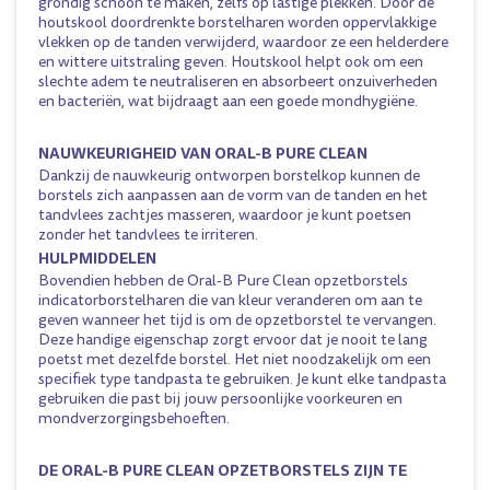
grondig schoon te maken, zelfs op lastige plekken. Door de
houtskool doordrenkte borstelharen worden oppervlakkige
vlekken op de tanden verwijderd, waardoor ze een helderdere
en wittere uitstraling geven. Houtskool helpt ook om een
slechte adem te neutraliseren en absorbeert onzuiverheden
en bacteriën, wat bijdraagt aan een goede mondhygiëne.
NAUWKEURIGHEID VAN ORAL-B PURE CLEAN
Dankzij de nauwkeurig ontworpen borstelkop kunnen de
borstels zich aanpassen aan de vorm van de tanden en het
tandvlees zachtjes masseren, waardoor je kunt poetsen
zonder het tandvlees te irriteren.
HULPMIDDELEN
Bovendien hebben de Oral-B Pure Clean opzetborstels
indicatorborstelharen die van kleur veranderen om aan te
geven wanneer het tijd is om de opzetborstel te vervangen.
Deze handige eigenschap zorgt ervoor dat je nooit te lang
poetst met dezelfde borstel. Het niet noodzakelijk om een
specifiek type tandpasta te gebruiken. Je kunt elke tandpasta
gebruiken die past bij jouw persoonlijke voorkeuren en
mondverzorgingsbehoeften.
DE ORAL-B PURE CLEAN OPZETBORSTELS ZIJN TE