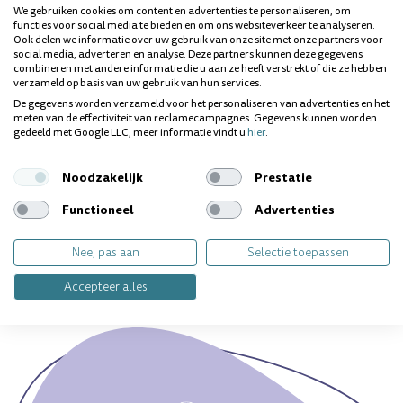
ERSKINE PIKSTERS
We gebruiken cookies om content en advertenties te personaliseren, om
functies voor social media te bieden en om ons websiteverkeer te analyseren.
Erskine Piksters is een Australisch merk en nummer 1 op het
Ook delen we informatie over uw gebruik van onze site met onze partners voor
gebied van interdentale borstels. Het merk bestaat al 21 jaar
social media, adverteren en analyse. Deze partners kunnen deze gegevens
en is opgericht door een voormalig tandarts. Erskine
combineren met andere informatie die u aan ze heeft verstrekt of die ze hebben
ontwikkelt en vervaardigt innovatieve tandheelkundige
verzameld op basis van uw gebruik van hun services.
producten zoals tandenborstels, flosapparaten en
De gegevens worden verzameld voor het personaliseren van advertenties en het
interdentale borstels. Alles gericht op een optimale gezonde
meten van de effectiviteit van reclamecampagnes. Gegevens kunnen worden
mondverzorging.
gedeeld met Google LLC, meer informatie vindt u
hier
.
Dit product kunt u vinden in de volgende categorie:
ragers
.
Noodzakelijk
Prestatie
Functioneel
Advertenties
Vragen over dit product? Wij helpen je
graag!
Nee, pas aan
Selectie toepassen
Accepteer alles