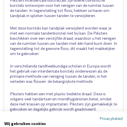
Piksters interdentale borsteltjes zijn kleine cilindrische
borstels ontworpen voor het reinigen van de ruimtes tussen
de tanden. In tegenstelling tot floss, hebben ze haren om
tandplak in spleten tussen tanden te verwijderen.
Met deze borstels kan tandplak verwijderd worden waar je
met een normale tandenborstel niet bij kan. De Piksters
beschikken over een verstijfde draad, waardoor u het reinigen
van de ruimten tussen uw tanden met één hand kunt doen. In
tegenstelling tot de gewone floss, dit maakt het makkelijker
om te gebruiken.
In verschillende tandheelkundige scholen in Europa wordt
het gebruik van interdentale borstels onderwezen als de
primaire methode van reiniging tussen de tanden, in het
verleden was flossen de belangrijkste methode.
Piksters hebben een met plastic bedekte draad. Deze is
volgens veel tandartsen en mondhygiënisten beter, omdat
deze niet krassen op implantaten. Piksters zijn gemakkelijk te
gebruiken en dagelijks gebruik wordt geadviseerd.
Maat 00 / Roze / 0.35 zak van 10 stuks
Privacybeleid
Wij gebruiken cookies