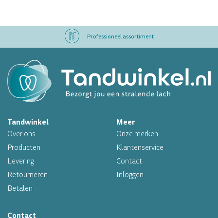
Professioneel assortiment
Altijd op voorraad
Op werkdagen voor 16.00 uur besteld, morgen in huis
Tandwinkel
Meer
Professioneel assortiment
Over ons
Onze merken
Altijd op voorraad
Producten
Klantenservice
Levering
Contact
Op werkdagen voor 16.00 uur besteld, morgen in huis
Retourneren
Inloggen
Betalen
Contact