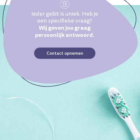
Ieder gebit is uniek. Heb je
een specifieke vraag?
Wij geven jou graag
persoonlijk antwoord.
Contact opnemen