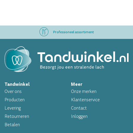
Professioneel assortiment
Altijd op voorraad
Op werkdagen voor 16.00 uur besteld, morgen in huis
Tandwinkel
Meer
Professioneel assortiment
Over ons
Onze merken
Altijd op voorraad
Producten
Klantenservice
Levering
Contact
Op werkdagen voor 16.00 uur besteld, morgen in huis
Retourneren
Inloggen
Betalen