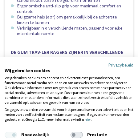
schoonhoudt tussen de gebruiksmomenten
Ergonomische anti-slip grip voor maximaal comfort en
controle
Buigzame hals (90°) om gemakkelijk bij de achterste
kiezen te kunnen
Verkrijgbaar in 9 verschillende maten, passend voor elke
interdentale ruimte
DE GUM TRAV-LER RAGERS ZIJN ER IN VERSCHILLENDE
MATEN, NAMELIJK:
Privacybeleid
Lila 0.6mm
Wij gebruiken cookies
Rood 0.8mm
We gebruiken cookies om content en advertenties te personaliseren, om
Oranje 0.9mm
functies voor social media te bieden en om ons websiteverkeer te analyseren.
Groen 1.1mm
Ook delen we informatie over uw gebruik van onze site met onze partners voor
Paars 1.2mm
social media, adverteren en analyse. Deze partners kunnen deze gegevens
Geel 1.3mm
combineren met andere informatie die u aan ze heeft verstrekt of die ze hebben
Donkerroze 1.4mm
verzameld op basis van uw gebruik van hun services.
Blauw 1.6mm
De gegevens worden verzameld voor het personaliseren van advertenties en het
Grijs 2.0mm
meten van de effectiviteit van reclamecampagnes. Gegevens kunnen worden
gedeeld met Google LLC, meer informatie vindt u
hier
.
Dit product kunt u vinden in de volgende categorie:
ragers
.
Noodzakelijk
Prestatie