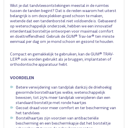
Wist je dat tandvleesontstekingen meestal in de ruimtes
tussen de tanden begint? Dat is de reden waarom het uiterst
belangrijk is om deze plekken goed schoon te maken,
wetende dat een tandenborstel niet voldoende is. Gebaseerd
op wetenschappelijk onderzoek, hebben we een innovatief
interdentaal borsteltje ontworpen voor maximaal comfort
en doeltreffendheid. Gebruik de GUM® Trav-ler® ten minste
eenmaal per dag om je mond schoon en gezond te houden.
Compact en gemakkelijk te gebruiken, kan de GUM® TRAV-
LER® ook worden gebruikt als je bruggen, implantaten of
orthodontische apparatuur hebt.
VOORDELEN
Betere verwijdering van tandplak dankzij de driehoekig
gevormde borstelhaartjes welke, wetenschappelijk
bewezen, tot 25% meer tandplak verwijderen dan een
standaard borsteltje met ronde haartjes
Gecoat draad voor meer comfort en ter bescherming van
het tandvlees
Borstelhaartjes zijn voorzien van antibacteriële
bescherming en een beschermkapje dat het borsteltje