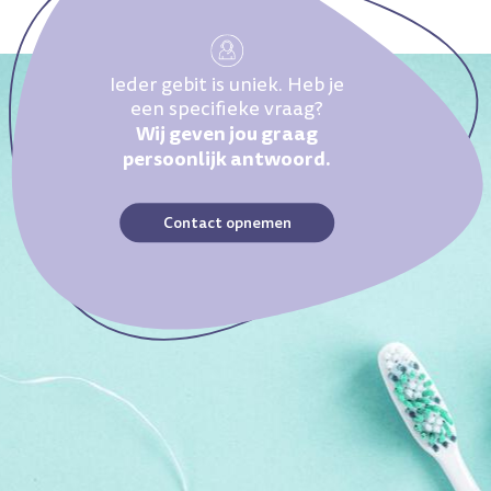
Ieder gebit is uniek. Heb je
een specifieke vraag?
Wij geven jou graag
persoonlijk antwoord.
Contact opnemen