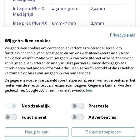
Interprox Plus X
4,5mm-9mm
2,4mm
Maxi (grijs)
Interprox Plus XX
6mm-11mm
2,7mm
Maxi (zwart)
Privacybeleid
PHD (Passage Hole Diameter):
Wij gebruiken cookies
We gebruiken cookies om content en advertenties te personaliseren, om
Met Passage Hole Diameter wordt de minimale ruimte
functies voor social media te bieden en om ons websiteverkeer te analyseren.
aangeduid waartussen de interdentale rager gestoken kan
Ook delen we informatie over uw gebruik van onze site met onze partners voor
worden. Alleen de borstelhaartjes mogen in contact komen
social media, adverteren en analyse. Deze partners kunnen deze gegevens
met de tanden en het tandvlees. Als het ijzerdraadje in
combineren met andere informatie die u aan ze heeft verstrekt of die ze hebben
aanraking komt met het tandvlees of als het ijzerdraadje snel
verzameld op basis van uw gebruik van hun services.
verbuigt, dan wordt het aangeraden om een interdentale
De gegevens worden verzameld voor het personaliseren van advertenties en het
rager met een kleinere PHD te gebruiken.
meten van de effectiviteit van reclamecampagnes. Gegevens kunnen worden
gedeeld met Google LLC, meer informatie vindt u
hier
.
GEBRUIKSAANWIJZING
Noodzakelijk
Prestatie
Let goed op dat u de meest geschikte maat Interprox
kiest.Voor elke interdentale ruimte dient de juiste maat
Functioneel
Advertenties
bepaald te worden. Het borsteltje moet gemakkelijk maar
wel met een zekere weerstand tussen de tanden en kiezen
kunnen komen.Wanneer de rager te groot is voor de
Nee, pas aan
Selectie toepassen
interdentale ruimte of wanneer er teveel druk uitgeoefend