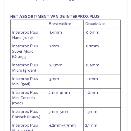
HET ASSORTIMENT VAN DE INTERPROX PLUS
Borsteldikte
Draaddikte
Interprox Plus
1,9mm
0,6mm
Nano (roze)
Interprox Plus
2mm
0,7mm
Super Micro
(Oranje)
Interprox Plus
2,4mm
0,9mm
Micro (groen)
Interprox Plus
3mm
1,1mm
Mini (geel)
Interprox Plus
2mm-4mm
1,0mm
Mini Conisch
(rood)
Interprox Plus
3mm-5mm
1,3mm
Conisch (blauw)
Interprox Plus
4,2mm-5,7mm
2,1mm
Maxi (paars)