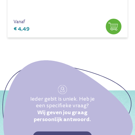
Vanaf
€ 4,49
Ieder gebit is uniek. Heb je
een specifieke vraag?
Wij geven jou graag
persoonlijk antwoord.