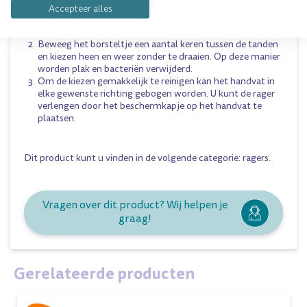
wordt kan de tandwortel beschadigd worden.Echter,
Accepteer alles
wanneer de rager te klein is kunnen de borstelhaartjes de
ruimte niet goed reinigen.
Beweeg het borsteltje een aantal keren tussen de tanden
en kiezen heen en weer zonder te draaien. Op deze manier
worden plak en bacteriën verwijderd.
Om de kiezen gemakkelijk te reinigen kan het handvat in
elke gewenste richting gebogen worden. U kunt de rager
verlengen door het beschermkapje op het handvat te
plaatsen.
Dit product kunt u vinden in de volgende categorie:
ragers
.
Vragen over dit product? Wij helpen je
graag!
Gerelateerde producten