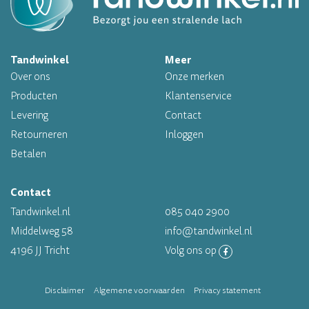
Professioneel assortiment
Tandwinkel
Meer
Over ons
Onze merken
Altijd op voorraad
Producten
Klantenservice
Op werkdagen voor 16.00 uur besteld, morgen in huis
Levering
Contact
Retourneren
Inloggen
Betalen
Contact
Tandwinkel.nl
085 040 2900
Middelweg 58
info@tandwinkel.nl
4196 JJ Tricht
Volg ons op
Disclaimer
Algemene voorwaarden
Privacy statement