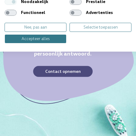
Noodzakelijk
Prestatie
Functioneel
Advertenties
Nee, pas aan
Selectie toepassen
Ieder gebit is uniek. Heb je
Accepteer alles
een specifieke vraag?
Wij geven jou graag
persoonlijk antwoord.
Contact opnemen