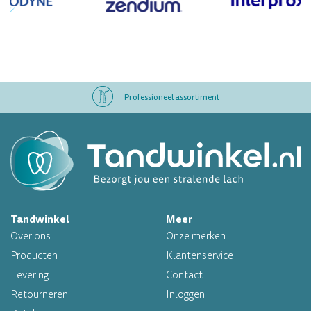
Professioneel assortiment
Altijd op voorraad
Op werkdagen voor 16.00 uur besteld, morgen in huis
Tandwinkel
Meer
Professioneel assortiment
Over ons
Onze merken
Altijd op voorraad
Producten
Klantenservice
Levering
Contact
Op werkdagen voor 16.00 uur besteld, morgen in huis
Retourneren
Inloggen