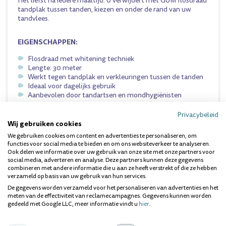
Het liefst na iedere maaltijd. U verwijdert met GUM flosdraad
tandplak tussen tanden, kiezen en onder de rand van uw
tandvlees.
EIGENSCHAPPEN:
Flosdraad met whitening techniek
Lengte: 30 meter
Werkt tegen tandplak en verkleuringen tussen de tanden
Ideaal voor dagelijks gebruik
Aanbevolen door tandartsen en mondhygiënisten
Privacybeleid
Wij gebruiken cookies
Dit product kunt u vinden in de volgende categorie:
flossen
.
We gebruiken cookies om content en advertenties te personaliseren, om
functies voor social media te bieden en om ons websiteverkeer te analyseren.
Ook delen we informatie over uw gebruik van onze site met onze partners voor
Vragen over dit product? Wij helpen je
social media, adverteren en analyse. Deze partners kunnen deze gegevens
graag!
combineren met andere informatie die u aan ze heeft verstrekt of die ze hebben
verzameld op basis van uw gebruik van hun services.
De gegevens worden verzameld voor het personaliseren van advertenties en het
meten van de effectiviteit van reclamecampagnes. Gegevens kunnen worden
gedeeld met Google LLC, meer informatie vindt u
hier
.