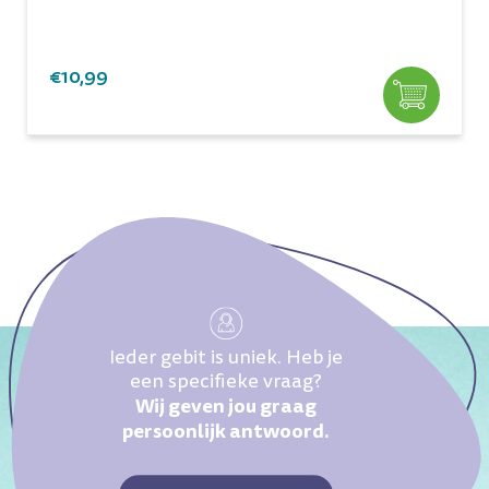
€10,99
Ieder gebit is uniek. Heb je
een specifieke vraag?
Wij geven jou graag
persoonlijk antwoord.