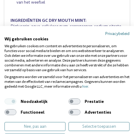
van het weefsel
INGREDIËNTEN GC DRY MOUTH MINT:
Diglycerin, aqua, cellulose gum, carrageenan, sodium citrate,
aroma, ethylparaben, limonene, linalool
Privacybeleid
Wij gebruiken cookies
Dit suikervrije product is verkrijgbaar in 4 heerlijke smaken
We gebruiken cookies om content en advertenties te personaliseren, om
(
Mint
,
Lemon
,
Raspberry
en
Orange
) en zit in een compacte
functies voor social media te bieden en om ons websiteverkeer te analyseren.
tube die de patiënt altijd en overal bij zich kan hebben.
Ook delen we informatie over uw gebruik van onze site met onze partners voor
social media, adverteren en analyse. Deze partners kunnen deze gegevens
combineren met andere informatie die u aan ze heeft verstrekt of die ze hebben
Dit product kunt u vinden in de volgende categorie:
tandgel
.
verzameld op basis van uw gebruik van hun services.
De gegevens worden verzameld voor het personaliseren van advertenties en het
meten van de effectiviteit van reclamecampagnes. Gegevens kunnen worden
gedeeld met Google LLC, meer informatie vindt u
hier
.
Vragen over dit product? Wij helpen je
graag!
Noodzakelijk
Prestatie
Functioneel
Advertenties
Gerelateerde producten
Nee, pas aan
Selectie toepassen