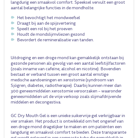
langdurig een smaakvol comfort. Speeksel vervult een groot
aantal belangrijke functies in de mondholte.
Het bevochtigt het mondweefsel
Draagt bij aan de spijsvertering
Speelt een rol bij het proeven
Houdt de mondslijmvliezen gezond
Bevordert de remineralisatie van tanden.
Uitdroging en een droge mond kan gemakkelijk ontstaan bij
gezonde personen als gevolg van een aantal leefstijlfactoren
(zoals inname van cafeïne, alcohol en nicotine). Bovendien
bestaat er verband tussen een groot aantal ernstige
medische aandoeningen en xerostomie (syndroom van
Sjögren, diabetes, radiotherapie). Daarbij kunnen meer dan
300 geneesmiddelen xerostomie veroorzaken – waaronder
geneesmiddelen uit de vrije verkoop zoals slijmafdrijvende
middelen en decongestiva.
GC Dry Mouth Gel is een unieke suikervrije gel verkrijgbaar in
vier smaken. Het product is ontwikkeld om het ongerief van
een droge mond dragelijker te maken en om patiënten een
langdurig en smaakvol comfort te bieden. Deze transparante
gel wordt geleverd in een compacte tube die gemakkelijk in