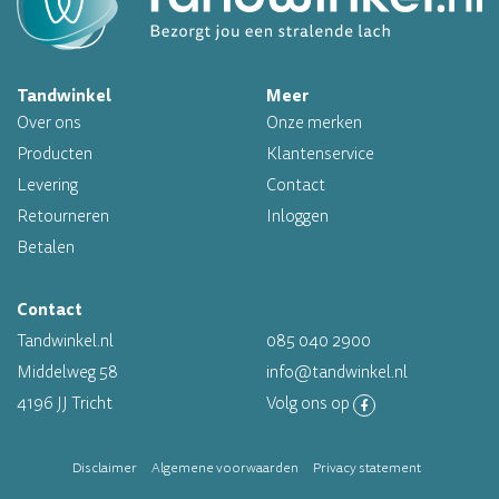
Op werkdagen voor 16.00 uur besteld, morgen in huis
Tandwinkel
Meer
Professioneel assortiment
Over ons
Onze merken
Altijd op voorraad
Producten
Klantenservice
Levering
Contact
Op werkdagen voor 16.00 uur besteld, morgen in huis
Retourneren
Inloggen
Betalen
Contact
Tandwinkel.nl
085 040 2900
Middelweg 58
info@tandwinkel.nl
4196 JJ Tricht
Volg ons op
Disclaimer
Algemene voorwaarden
Privacy statement