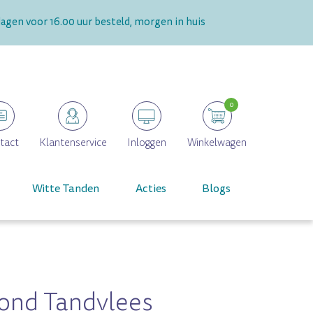
gen voor 16.00 uur besteld, morgen in huis
0
tact
Klantenservice
Inloggen
Winkelwagen
Witte Tanden
Acties
Blogs
zond Tandvlees