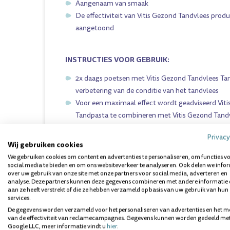
Aangenaam van smaak
De effectiviteit van Vitis Gezond Tandvlees prod
aangetoond
INSTRUCTIES VOOR GEBRUIK:
2x daags poetsen met Vitis Gezond Tandvlees Ta
verbetering van de conditie van het tandvlees
Voor een maximaal effect wordt geadviseerd Vit
Tandpasta te combineren met
Vitis Gezond Tan
Privacy
Wij gebruiken cookies
INGREDIËNTEN VITIS GEZOND TANDVLEES TA
We gebruiken cookies om content en advertenties te personaliseren, om functies v
0,05% Cetylpyridinium Chloride, 0,25% Permethol
social media te bieden en om ons websiteverkeer te analyseren. Ook delen we info
(provitamine B5), 0,25% Zink-Lactaat, 0,32% Natrium
over uw gebruik van onze site met onze partners voor social media, adverteren en
analyse. Deze partners kunnen deze gegevens combineren met andere informatie 
Silica, Glycerin, Xanthan Gum, Titanium Dioxide, 
aan ze heeft verstrekt of die ze hebben verzameld op basis van uw gebruik van hun
Lauryl Sulfate, Lactic Acid, Sodium Saccharin, Sod
services.
CI 77947
De gegevens worden verzameld voor het personaliseren van advertenties en het m
van de effectiviteit van reclamecampagnes. Gegevens kunnen worden gedeeld me
Dit product kunt u vinden in de volgende categorie:
Google LLC, meer informatie vindt u
hier
.