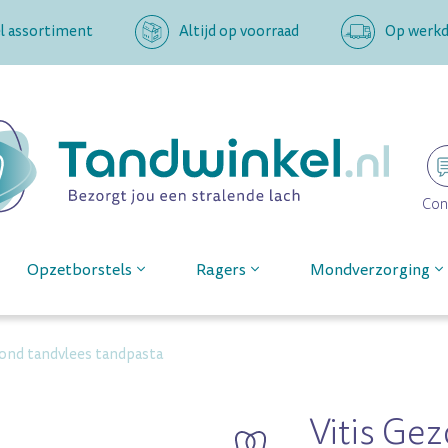
l assortiment
Altijd op voorraad
Op werkda
Con
Opzetborstels
Ragers
Mondverzorging
zond tandvlees tandpasta
Vitis Ge