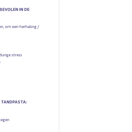
BEVOLEN IN DE
n, om een herhaling /
durige stress
p
S TANDPASTA:
 tegen