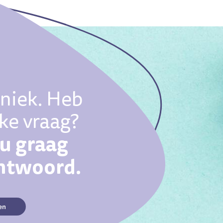
uniek. Heb
eke vraag?
ou graag
antwoord.
en