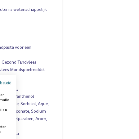
ucten is wetenschappelijk
ndpasta voor een
is Gezond Tandvlees
dvlees Mondspoelmiddel
beleid
NDPASTA:
oor
, 1,00% Panthenol
rmatie
fluoride, Sorbitol, Aque,
die u
Sodium Bluconate, Sodium
ium Methylparaben, Arom,
eten
t
tandpasta