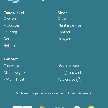
Tandwinkel
Meer
Professioneel assortiment
Over ons
Onze merken
Altijd op voorraad
Producten
Klantenservice
Levering
Contact
Op werkdagen voor 16.00 uur besteld, morgen in huis
Retourneren
Inloggen
Betalen
Contact
Tandwinkel.nl
085 040 2900
Middelweg 58
info@tandwinkel.nl
4196 JJ Tricht
Volg ons op
Disclaimer
Algemene voorwaarden
Privacy statement