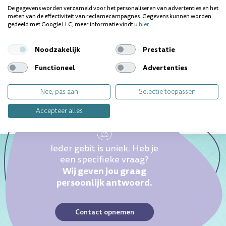
De gegevens worden verzameld voor het personaliseren van advertenties en het
meten van de effectiviteit van reclamecampagnes. Gegevens kunnen worden
gedeeld met Google LLC, meer informatie vindt u
hier
.
Vragen over dit product? Wij helpen je
graag!
Noodzakelijk
Prestatie
Functioneel
Advertenties
Nee, pas aan
Selectie toepassen
Accepteer alles
Ieder gebit is uniek. Heb je
een specifieke vraag?
Wij geven jou graag
persoonlijk antwoord.
Contact opnemen