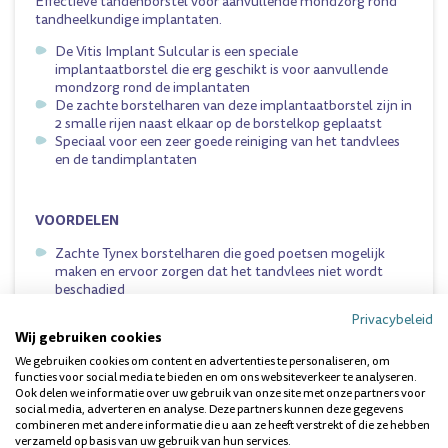
Effectieve tandenborstel voor aanvullende mondzorg rond
tandheelkundige implantaten.
De Vitis Implant Sulcular is een speciale
implantaatborstel die erg geschikt is voor aanvullende
mondzorg rond de implantaten
De zachte borstelharen van deze implantaatborstel zijn in
2 smalle rijen naast elkaar op de borstelkop geplaatst
Speciaal voor een zeer goede reiniging van het tandvlees
en de tandimplantaten
VOORDELEN
Zachte Tynex borstelharen die goed poetsen mogelijk
maken en ervoor zorgen dat het tandvlees niet wordt
beschadigd
Privacybeleid
Wij gebruiken cookies
INSTRUCTIES VOOR GEBRUIK
We gebruiken cookies om content en advertenties te personaliseren, om
2x daags gebruiken naast een normale tandenborstel.
functies voor social media te bieden en om ons websiteverkeer te analyseren.
Ook delen we informatie over uw gebruik van onze site met onze partners voor
social media, adverteren en analyse. Deze partners kunnen deze gegevens
Dit product kunt u vinden in de volgende categorie:
combineren met andere informatie die u aan ze heeft verstrekt of die ze hebben
handtandenborstels
.
verzameld op basis van uw gebruik van hun services.