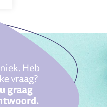
uniek. Heb
eke vraag?
ou graag
antwoord.