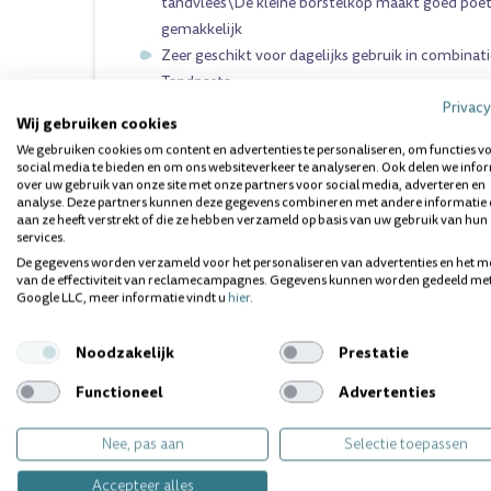
tandvlees\De kleine borstelkop maakt goed poet
gemakkelijk
Zeer geschikt voor dagelijks gebruik in combinati
Tandpasta
Privacy
Voorzien van handig, hygiënisch beschermkapje 
Wij gebruiken cookies
We gebruiken cookies om content en advertenties te personaliseren, om functies v
social media te bieden en om ons websiteverkeer te analyseren. Ook delen we info
INSTRUCTIES VOOR GEBRUIK
over uw gebruik van onze site met onze partners voor social media, adverteren en
2x daags gebruiken bij het tandenpoetsen
analyse. Deze partners kunnen deze gegevens combineren met andere informatie 
aan ze heeft verstrekt of die ze hebben verzameld op basis van uw gebruik van hun
services.
Dit product kunt u vinden in de volgende categorie:
De gegevens worden verzameld voor het personaliseren van advertenties en het m
van de effectiviteit van reclamecampagnes. Gegevens kunnen worden gedeeld me
Google LLC, meer informatie vindt u
hier
.
Vragen over dit product? Wij helpen 
Noodzakelijk
Prestatie
Functioneel
Advertenties
Nee, pas aan
Selectie toepassen
Accepteer alles