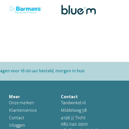
gen voor 16.00 uur besteld, morgen in huis
Meer
Contact
Onze merken
Tandwinkel.nl
Klantenservice
Middelweg 58
Contact
4196 JJ Tricht
085 040 2900
Inloggen