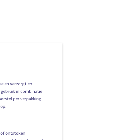
ue en verzorgt en
s gebruik in combinatie
borstel per verpakking.
kop.
n/of ontstoken