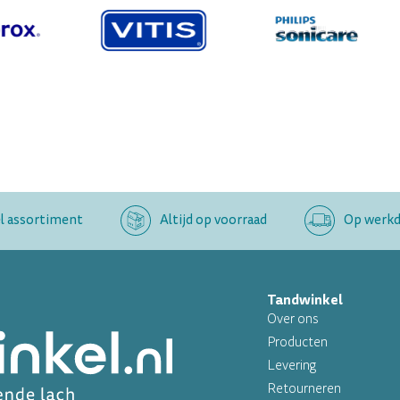
l assortiment
Altijd op voorraad
Op werkda
Tandwinkel
Over ons
Producten
Levering
Retourneren