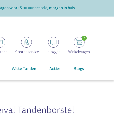
gen voor 16.00 uur besteld, morgen in huis
0
tact
Klantenservice
Inloggen
Winkelwagen
Witte Tanden
Acties
Blogs
gival Tandenborstel