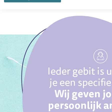
Ieder gebit is 
je een specifi
Wij geven j
persoonlijk 