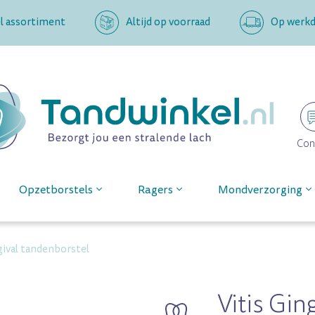
l assortiment
Altijd op voorraad
Op werkda
Con
Opzetborstels
Ragers
Mondverzorging
ngival tandenborstel
Vitis Gin