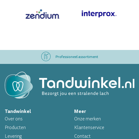
Professioneel assortiment
Altijd op voorraad
Op werkdagen voor 16.00 uur besteld, morgen in huis
Tandwinkel
Meer
Professioneel assortiment
Over ons
Onze merken
Altijd op voorraad
Producten
Klantenservice
Levering
Contact