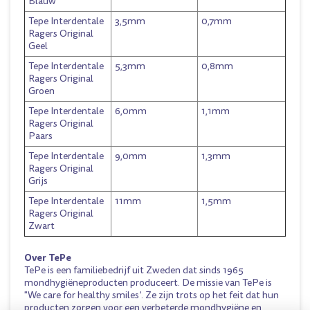
Blauw
Tepe Interdentale
3,5mm
0,7mm
Ragers Original
Geel
Tepe Interdentale
5,3mm
0,8mm
Ragers Original
Groen
Tepe Interdentale
6,0mm
1,1mm
Ragers Original
Paars
Tepe Interdentale
9,0mm
1,3mm
Ragers Original
Grijs
Tepe Interdentale
11mm
1,5mm
Ragers Original
Zwart
Over TePe
TePe is een familiebedrijf uit Zweden dat sinds 1965
mondhygiëneproducten produceert. De missie van TePe is
"We care for healthy smiles’. Ze zijn trots op het feit dat hun
producten zorgen voor een verbeterde mondhygiëne en