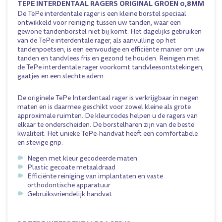
TEPE INTERDENTAAL RAGERS ORIGINAL GROEN 0,8MM
De TePe interdentale rager is een kleine borstel speciaal
ontwikkeld voor reiniging tussen uw tanden, waar een
gewone tandenborstel niet bij komt. Het dagelijks gebruiken
van de TePe interdentale rager, als aanvulling op het
tandenpoetsen, is een eenvoudige en efficiënte manier om uw
tanden en tandvlees fris en gezond te houden. Reinigen met
de TePe interdentale rager voorkomt tandvleesontstekingen,
gaatjes en een slechte adem.
De originele TePe Interdentaal rager is verkrijgbaar in negen
maten en is daarmee geschikt voor zowel kleine als grote
approximale ruimten. De kleurcodes helpen u de ragers van
elkaar te onderscheiden. De borstelharen zijn van de beste
kwaliteit. Het unieke TePe-handvat heeft een comfortabele
en stevige grip.
Negen met kleur gecodeerde maten
Plastic gecoate metaaldraad
Efficiënte reiniging van implantaten en vaste
orthodontische apparatuur
Gebruiksvriendelijk handvat