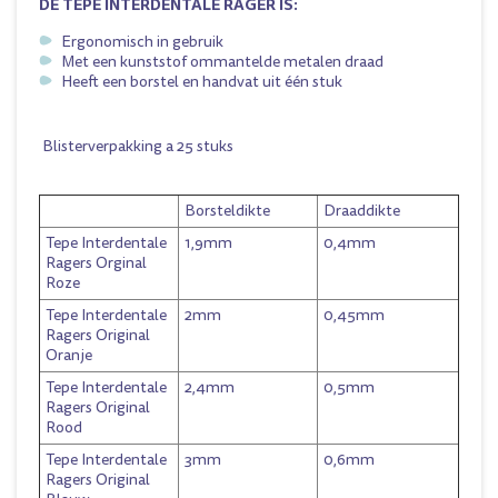
DE TEPE INTERDENTALE RAGER IS:
Ergonomisch in gebruik
Met een kunststof ommantelde metalen draad
Heeft een borstel en handvat uit één stuk
Blisterverpakking a 25 stuks
Borsteldikte
Draaddikte
Tepe Interdentale
1,9mm
0,4mm
Ragers Orginal
Roze
Tepe Interdentale
2mm
0,45mm
Ragers Original
Oranje
Tepe Interdentale
2,4mm
0,5mm
Ragers Original
Rood
Tepe Interdentale
3mm
0,6mm
Ragers Original