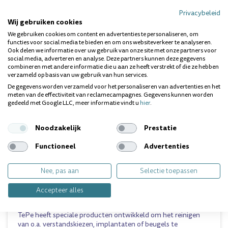
gezondheid van mensen over de gehele wereld.TePe biedt een
Privacybeleid
breed assortiment voor het gezond houden van je mond en
Wij gebruiken cookies
tanden. Alle producten van TePe zijn en worden ontwikkeld
We gebruiken cookies om content en advertenties te personaliseren, om
in samenwerking met tandheelkundige professionals.
functies voor social media te bieden en om ons websiteverkeer te analyseren.
Ook delen we informatie over uw gebruik van onze site met onze partners voor
Tandenborstels
social media, adverteren en analyse. Deze partners kunnen deze gegevens
combineren met andere informatie die u aan ze heeft verstrekt of die ze hebben
Een goede tandenborstel heeft een comfortabele handgreep,
verzameld op basis van uw gebruik van hun services.
een taps toelopende borstelkop en zachte borstelharen. De
klassieke tandenborstel van TePe is ontworpen om
De gegevens worden verzameld voor het personaliseren van advertenties en het
aangenaam en efficiënt te kunnen poetsen. Het totale
meten van de effectiviteit van reclamecampagnes. Gegevens kunnen worden
gedeeld met Google LLC, meer informatie vindt u
hier
.
assortiment omvat verschillende tandenborstels voor zowel
volwassenen als kinderen.
Noodzakelijk
Prestatie
Tussen de tanden reinigen
Je kunt het gebied tussen je tanden op veel verschillende
Functioneel
Advertenties
manieren reinigen. Welk reinigingsproduct je kiest, hangt af
van de ruimte tussen je tanden en je persoonlijke voorkeur.
Nee, pas aan
Selectie toepassen
TePe biedt verschillende soorten ragers, tandenstokers en
floss voor een optimale reiniging tussen je tanden.
Accepteer alles
Speciale producten
TePe heeft speciale producten ontwikkeld om het reinigen
van o.a. verstandskiezen, implantaten of beugels te