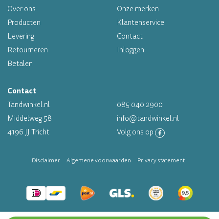
Over ons
Onze merken
Altijd op voorraad
Producten
Klantenservice
Levering
Contact
Op werkdagen voor 16.00 uur besteld, morgen in huis
Retourneren
Inloggen
Betalen
Contact
Tandwinkel.nl
085 040 2900
Middelweg 58
info@tandwinkel.nl
4196 JJ Tricht
Volg ons op
Disclaimer
Algemene voorwaarden
Privacy statement