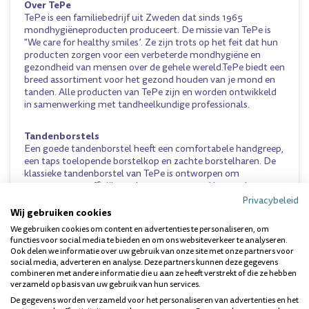
Over TePe
TePe is een familiebedrijf uit Zweden dat sinds 1965
mondhygiëneproducten produceert. De missie van TePe is
"We care for healthy smiles’. Ze zijn trots op het feit dat hun
producten zorgen voor een verbeterde mondhygiëne en
gezondheid van mensen over de gehele wereld.TePe biedt een
breed assortiment voor het gezond houden van je mond en
tanden. Alle producten van TePe zijn en worden ontwikkeld
in samenwerking met tandheelkundige professionals.
Tandenborstels
Een goede tandenborstel heeft een comfortabele handgreep,
een taps toelopende borstelkop en zachte borstelharen. De
klassieke tandenborstel van TePe is ontworpen om
aangenaam en efficiënt te kunnen poetsen. Het totale
assortiment omvat verschillende tandenborstels voor zowel
Privacybeleid
volwassenen als kinderen.
Wij gebruiken cookies
We gebruiken cookies om content en advertenties te personaliseren, om
functies voor social media te bieden en om ons websiteverkeer te analyseren.
Tussen de tanden reinigen
Ook delen we informatie over uw gebruik van onze site met onze partners voor
Je kunt het gebied tussen je tanden op veel verschillende
social media, adverteren en analyse. Deze partners kunnen deze gegevens
manieren reinigen. Welk reinigingsproduct je kiest, hangt af
combineren met andere informatie die u aan ze heeft verstrekt of die ze hebben
van de ruimte tussen je tanden en je persoonlijke voorkeur.
verzameld op basis van uw gebruik van hun services.
TePe biedt verschillende soorten ragers, tandenstokers en
De gegevens worden verzameld voor het personaliseren van advertenties en het
floss voor een optimale reiniging tussen je tanden.