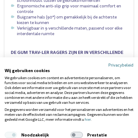
schoonhoudt tussen de gebruiksmomenten
Ergonomische anti-slip grip voor maximaal comfort en
controle
Buigzame hals (90°) om gemakkelijk bij de achterste
kiezen te kunnen
Verkrijgbaar in 9 verschillende maten, passend voor elke
interdentale ruimte
DE GUM TRAV-LER RAGERS ZIJN ER IN VERSCHILLENDE
MATEN, NAMELIJK:
Privacybeleid
Lila 0.6mm
Wij gebruiken cookies
Rood 0.8mm
We gebruiken cookies om content en advertenties te personaliseren, om
Oranje 0.9mm
functies voor social media te bieden en om ons websiteverkeer te analyseren.
Groen 1.1mm
Ook delen we informatie over uw gebruik van onze site met onze partners voor
Paars 1.2mm
social media, adverteren en analyse. Deze partners kunnen deze gegevens
Geel 1.3mm
combineren met andere informatie die u aan ze heeft verstrekt of die ze hebben
Donkerroze 1.4mm
verzameld op basis van uw gebruik van hun services.
Blauw 1.6mm
De gegevens worden verzameld voor het personaliseren van advertenties en het
Grijs 2.0mm
meten van de effectiviteit van reclamecampagnes. Gegevens kunnen worden
gedeeld met Google LLC, meer informatie vindt u
hier
.
Dit product kunt u vinden in de volgende categorie:
ragers
.
Noodzakelijk
Prestatie