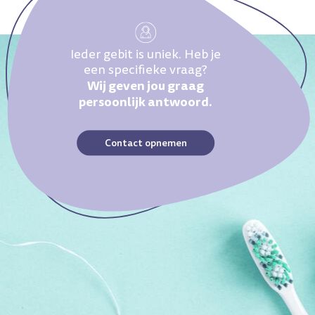
Ieder gebit is uniek. Heb je
een specifieke vraag?
Wij geven jou graag
persoonlijk antwoord.
Contact opnemen