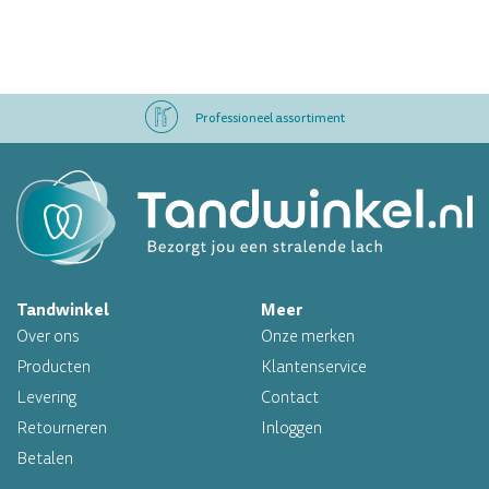
Professioneel assortiment
Altijd op voorraad
Op werkdagen voor 16.00 uur besteld, morgen in huis
Tandwinkel
Meer
Professioneel assortiment
Over ons
Onze merken
Altijd op voorraad
Producten
Klantenservice
Levering
Contact
Op werkdagen voor 16.00 uur besteld, morgen in huis
Retourneren
Inloggen
Betalen