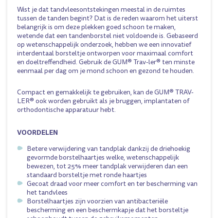
Wist je dat tandvleesontstekingen meestal in de ruimtes
tussen de tanden begint? Dat is de reden waarom het uiterst
belangrijk is om deze plekken goed schoon te maken,
wetende dat een tandenborstel niet voldoende is. Gebaseerd
op wetenschappelijk onderzoek, hebben we een innovatief
interdentaal borsteltje ontworpen voor maximaal comfort
en doeltreffendheid. Gebruik de GUM® Trav-ler® ten minste
eenmaal per dag om je mond schoon en gezond te houden.
Compact en gemakkelijk te gebruiken, kan de GUM® TRAV-
LER® ook worden gebruikt als je bruggen, implantaten of
orthodontische apparatuur hebt.
VOORDELEN
Betere verwijdering van tandplak dankzij de driehoekig
gevormde borstelhaartjes welke, wetenschappelijk
bewezen, tot 25% meer tandplak verwijderen dan een
standaard borsteltje met ronde haartjes
Gecoat draad voor meer comfort en ter bescherming van
het tandvlees
Borstelhaartjes zijn voorzien van antibacteriële
bescherming en een beschermkapje dat het borsteltje