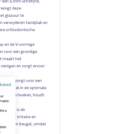
dan 5.000 ultrafijne,
einigt deze
het glazuur te
n verwijderen tandplak en
dere orthodontische
op en de V-vormige
en voor een grondige
it maakt het
 reinigen en zorgt ervoor
dgreep zorgt voor een
beleid
denborstel in de optimale
 Door deze hoeken, houdt
oor
rmatie
telharen is de
die u
oorkomt irritatie en
sen met een beugel, omdat
eten
t