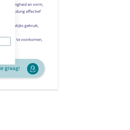
un stevigheid en vorm,
tel langdurig effectief
or dagelijks gebruik,
stel
roblemen te voorkomen,
je graag!