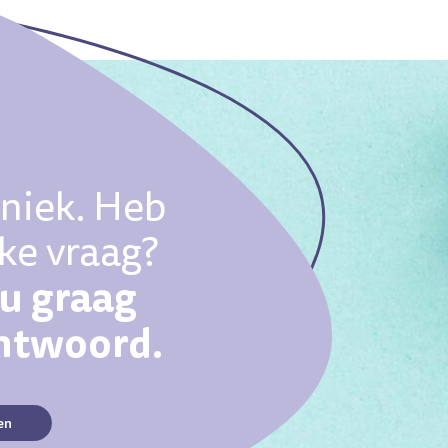
uniek. Heb
eke vraag?
ou graag
antwoord.
en