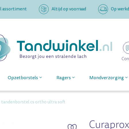
l assortiment
Altijd op voorraad
Op werkda
Con
Opzetborstels
Ragers
Mondverzorging
 tandenborstel cs ortho ultra soft
Curaprox