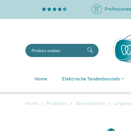
Professionee
Home
Elektrische Tandenborstels
Home
Producten
Alle-producten
curaprox