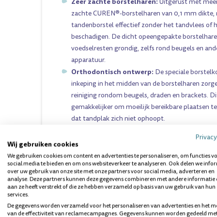
Zeer zachte borstelharen:
Uitgerust met meer 
zachte CUREN®-borstelharen van 0,1 mm dikte, r
tandenborstel effectief zonder het tandvlees of 
beschadigen. De dicht opeengepakte borstelhare
voedselresten grondig, zelfs rond beugels en an
apparatuur.
Orthodontisch ontwerp:
De speciale borstelk
inkeping in het midden van de borstelharen zorg
reiniging rondom beugels, draden en brackets. D
gemakkelijker om moeilijk bereikbare plaatsen te
dat tandplak zich niet ophoopt.
Ergonomische handgreep:
De achthoekige han
Privacy
comfortabele en stevige grip, waardoor je de tan
Wij gebruiken cookies
hoek kunt houden voor een effectieve reiniging.
We gebruiken cookies om content en advertenties te personaliseren, om functies v
social media te bieden en om ons websiteverkeer te analyseren. Ook delen we info
je de borstel al automatisch in de juiste hoek.
over uw gebruik van onze site met onze partners voor social media, adverteren en
Gezond tandvlees:
Dankzij de ultrazachte bors
analyse. Deze partners kunnen deze gegevens combineren met andere informatie 
aan ze heeft verstrekt of die ze hebben verzameld op basis van uw gebruik van hun
tandenborstel vriendelijk voor het tandvlees en v
services.
beschadiging. Dit is vooral belangrijk voor men
De gegevens worden verzameld voor het personaliseren van advertenties en het m
het tandvlees vaak gevoeliger kan zijn.
van de effectiviteit van reclamecampagnes. Gegevens kunnen worden gedeeld me