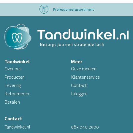
Professioneel assortiment
Altijd op voorraad
Op werkdagen voor 16.00 uur besteld, morgen in huis
Tandwinkel
Meer
Professioneel assortiment
Over ons
Onze merken
Altijd op voorraad
Producten
Klantenservice
Levering
Contact
Op werkdagen voor 16.00 uur besteld, morgen in huis
Retourneren
Inloggen
Betalen
Contact
Tandwinkel.nl
085 040 2900