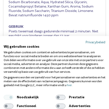
Sodium Bicarbonate; Aqua; Hydrated Silica; Glycerin;
Cocamidopropyl Betaine; Xanthan Gum; Aroma; Sodium
Fluoride; Sodium Saccharin; Titanium Dioxide; Limonene.
Bevat natriumfluoride 1450 ppm
GEBRUIK
Poets tweemaal daags gedurende minimaal 2 minuten. Niet
geschikt voor kinderen jonger dan 12 jaar.
Privacybeleid
Wij gebruiken cookies
Vragen over dit product? Wij helpen je
We gebruiken cookies om content en advertenties te personaliseren, om
graag!
functies voor social media te bieden en om ons websiteverkeer te analyseren.
Ook delen we informatie over uw gebruik van onze site met onze partners voor
social media, adverteren en analyse. Deze partners kunnen deze gegevens
combineren met andere informatie die u aan ze heeft verstrekt of die ze hebben
verzameld op basis van uw gebruik van hun services.
De gegevens worden verzameld voor het personaliseren van advertenties en het
meten van de effectiviteit van reclamecampagnes. Gegevens kunnen worden
gedeeld met Google LLC, meer informatie vindt u
hier
.
Noodzakelijk
Prestatie
Functioneel
Advertenties