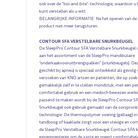
ook over de "boi-and-bite"-technologie, waardoor u
kunt verstellen als u wilt.
BELANGRIJKE INFORMATIE: Na het openen van de ve
product niet meer terugsturen.
CONTOUR SFA VERSTELBARE SNURKBEUGEL
De SleepPro Contour SFA Verstelbare Snurkbeugel i
aan het assortiment van de SleepPro mandibulaire
“onderkaakvooruitbrengspalken” (snurkbeugels). Dez
geschikt bij apneu) is speciaal ontwikkeld als gevolg
verzoeken van KNO artsen en patiënten, die op zoek
gemakkelijk zelf in te stellen mondstuk, met een p
comfortabel gebruik en een medisch bewezen werki
passend te maken wordt bij de SleepPro Contour SF
Snurkbeugel ook gebruik gemaakt van de oorspronkel
technologie. De thermopolymer voering (gellaag) in
tandboog of kaaklade zorgt voor een stevige en co
de SleepPro Verstelbare Snurkbeugel Contour SFA k
experimenteren om de juiste en meest comfortabele 