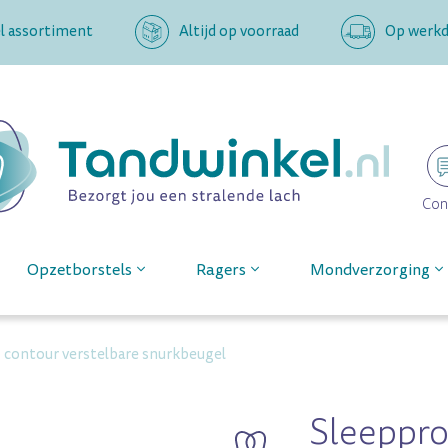
l assortiment
Altijd op voorraad
Op werkda
Con
Opzetborstels
Ragers
Mondverzorging
 contour verstelbare snurkbeugel
Sleeppro