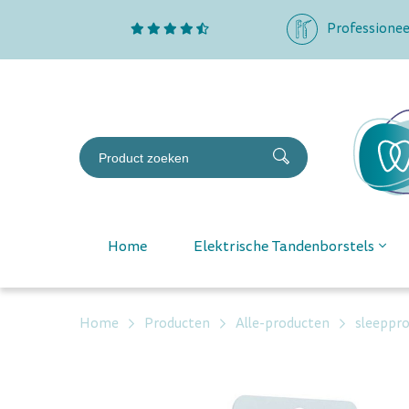
Professionee
Home
Elektrische Tandenborstels
Home
Producten
Alle-producten
sleeppro