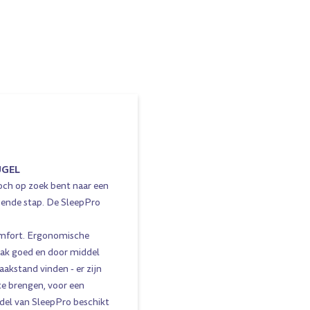
UGEL
ch op zoek bent naar een
lgende stap. De SleepPro
omfort. Ergonomische
aak goed en door middel
aakstand vinden - er zijn
te brengen, voor een
del van SleepPro beschikt