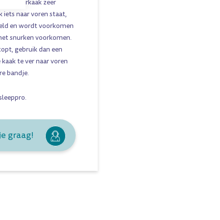
n de onderkaak zeer
iets naar voren staat,
teld en wordt voorkomen
 het snurken voorkomen.
topt, gebruik dan een
e kaak te ver naar voren
re bandje.
sleeppro
.
je graag!