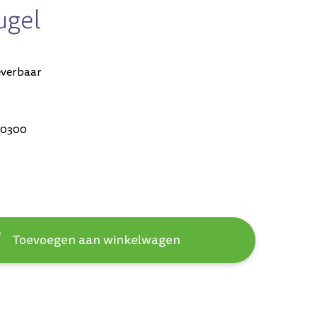
ugel
everbaar
90300
Toevoegen aan winkelwagen