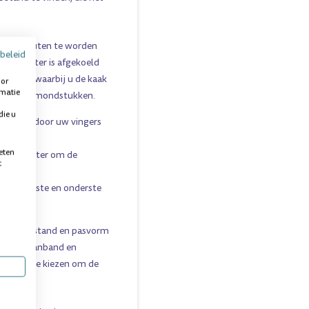
de 3 minuten te worden
beleid
rme water is afgekoeld
ondstuk, waarbij u de kaak
oor
rmatie
 de beide mondstukken.
die u
assend door uw vingers
eten
n koud water om de
t
et bovenste en onderste
iste kaakstand en pasvorm
delste spanband en
panband te kiezen om de
 brengen.