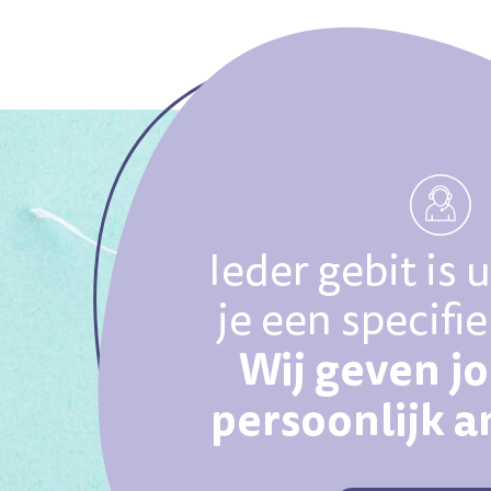
Ieder gebit is 
je een specifi
Wij geven j
persoonlijk 