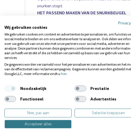
snurken stopt.
HET PASSEND MAKEN VAN DE SNURKBEUGEL
Het bovenste en onderste mondstuk dient geduren
Privacy
ondergedompeld in net gekookt water. Zodra het wa
Wij gebruiken cookies
bijt u gelijktijdig in het bovenste en het onderste m
We gebruiken cookies om content en advertenties te personaliseren, om functies v
social media te bieden en om ons websiteverkeer te analyseren. Ook delen we info
iets naar voren brengt. Uw gebitsafdruk ontstaat in
over uw gebruik van onze site met onze partners voor social media, adverteren en
analyse. Deze partners kunnen deze gegevens combineren met andere informatie 
Maak het bovenste en onderste mondstuk goed p
aan ze heeft verstrekt of die ze hebben verzameld op basis van uw gebruik van hun
services.
te gebruiken.
De gegevens worden verzameld voor het personaliseren van advertenties en het m
Haal het mondstuk uit uw mond en plaats het i
van de effectiviteit van reclamecampagnes. Gegevens kunnen worden gedeeld me
gellagen uit te laten harden.
Google LLC, meer informatie vindt u
hier
.
Bevestig één paar van de zeven spanbanden op h
mondstuk.
Noodzakelijk
Prestatie
Het mondstuk is dan gereed voor gebruik. Om de ju
Functioneel
Advertenties
te vinden adviseren wij om te beginnen met de mid
vervolgens indien gewenst een kortere of langere s
Nee, pas aan
Selectie toepassen
onderkaak meer naar voren of juist naar achteren te
Accepteer alles
DE VERWISSELBANDJES