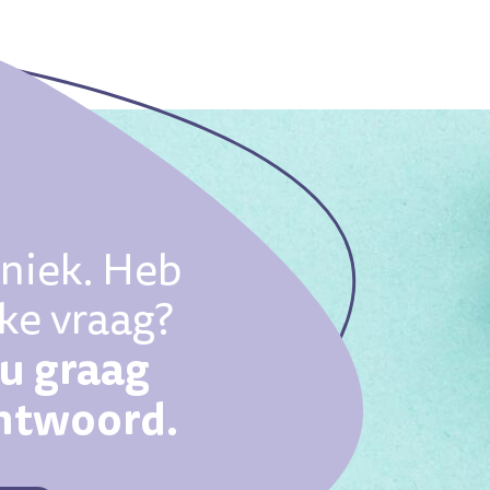
uniek. Heb
eke vraag?
ou graag
antwoord.