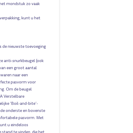
 het mondstuk zo vaak
rpakking, kunt u het
s de nieuwste toevoeging
e anti-snurkbeugel (ook
 van een groot aantal
 waren naar een
erfecte pasvorm voor
ng. Om de beugel
A Verstelbare
ijke ‘Boil-and-bite’-
 de onderste en bovenste
mfortabele pasvorm. Met
unt u eindeloos
stand te vinden, die het