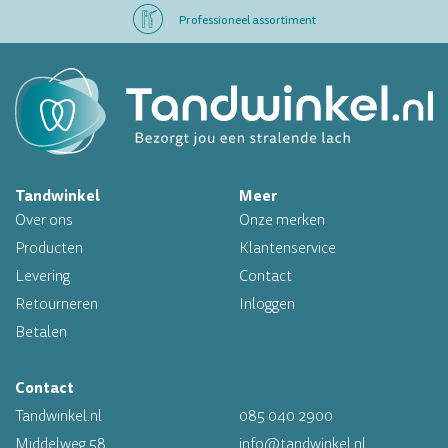
Professioneel assortiment
Altijd op voorraad
Op werkdagen voor 16.00 uur besteld, morgen in huis
Tandwinkel
Meer
Professioneel assortiment
Over ons
Onze merken
Altijd op voorraad
Producten
Klantenservice
Levering
Contact
Op werkdagen voor 16.00 uur besteld, morgen in huis
Retourneren
Inloggen
Betalen
Contact
Tandwinkel.nl
085 040 2900
Middelweg 58
info@tandwinkel.nl