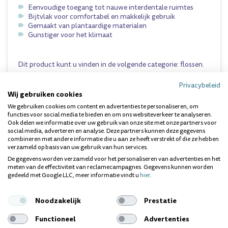
Eenvoudige toegang tot nauwe interdentale ruimtes
Bijtvlak voor comfortabel en makkelijk gebruik
Gemaakt van plantaardige materialen
Gunstiger voor het klimaat
Dit product kunt u vinden in de volgende categorie:
flossen
.
Privacybeleid
Wij gebruiken cookies
Vragen over dit product? Wij helpen je
We gebruiken cookies om content en advertenties te personaliseren, om
graag!
functies voor social media te bieden en om ons websiteverkeer te analyseren.
Ook delen we informatie over uw gebruik van onze site met onze partners voor
social media, adverteren en analyse. Deze partners kunnen deze gegevens
combineren met andere informatie die u aan ze heeft verstrekt of die ze hebben
verzameld op basis van uw gebruik van hun services.
De gegevens worden verzameld voor het personaliseren van advertenties en het
meten van de effectiviteit van reclamecampagnes. Gegevens kunnen worden
gedeeld met Google LLC, meer informatie vindt u
hier
.
Noodzakelijk
Prestatie
Functioneel
Advertenties
Ieder gebit is uniek. Heb je