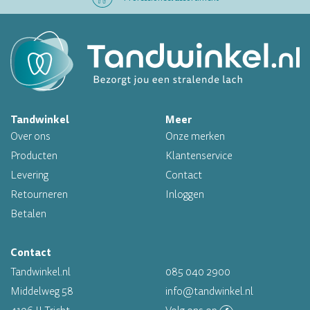
Altijd op voorraad
Op werkdagen voor 16.00 uur besteld, morgen in huis
Tandwinkel
Meer
Professioneel assortiment
Over ons
Onze merken
Altijd op voorraad
Producten
Klantenservice
Levering
Contact
Op werkdagen voor 16.00 uur besteld, morgen in huis
Retourneren
Inloggen
Betalen
Contact
Tandwinkel.nl
085 040 2900
Middelweg 58
info@tandwinkel.nl