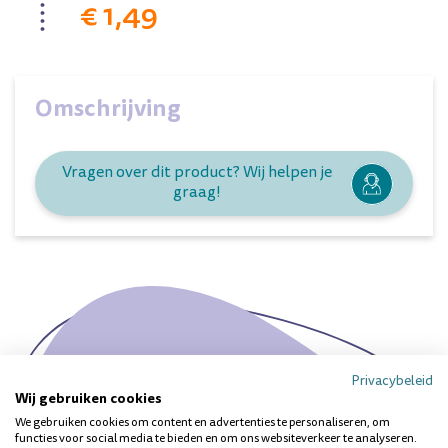
€ 1,49
Omschrijving
Vragen over dit product? Wij helpen je
graag!
Privacybeleid
Wij gebruiken cookies
Ieder gebit is uniek. Heb je
We gebruiken cookies om content en advertenties te personaliseren, om
een specifieke vraag?
functies voor social media te bieden en om ons websiteverkeer te analyseren.