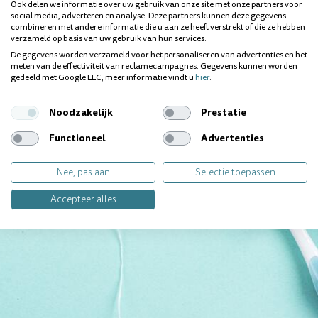
Wij geven jou graag
Ook delen we informatie over uw gebruik van onze site met onze partners voor
social media, adverteren en analyse. Deze partners kunnen deze gegevens
persoonlijk antwoord.
combineren met andere informatie die u aan ze heeft verstrekt of die ze hebben
verzameld op basis van uw gebruik van hun services.
De gegevens worden verzameld voor het personaliseren van advertenties en het
Contact opnemen
meten van de effectiviteit van reclamecampagnes. Gegevens kunnen worden
gedeeld met Google LLC, meer informatie vindt u
hier
.
Noodzakelijk
Prestatie
Functioneel
Advertenties
Nee, pas aan
Selectie toepassen
Accepteer alles