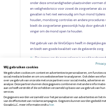
onder deze omstandigheden plaatsvinden vormen d
en veiligheidsrisico voor zowel de zorgverlener als
gevallen is het niet eenvoudig om hun mond tijdens
houden, mondzorg controles en andere procedures vo
biedt de zorgverlener gewoonlijk hulp door gebruik 
vinger om de mond open te houden.
Het gebruik van de ViniGiGipro heeft in dergelijke gev
en biedt een goede kwaliteit van de geleverde zorg.
De vinger van de zorgverlener is goed beschermd
veiligheidsmaatregel die de risico’s vermindert
Privacy
Wij gebruiken cookies
Het gebruik van de ViniGiGipro is comfortabeler 
We gebruiken cookies om content en advertenties te personaliseren, om functies v
zijn kaken op het instrument kan laten rusten
social media te bieden en om ons websiteverkeer te analyseren. Ook delen we info
De ViniGiGipro is even eenvoudig te gebruiken e
over uw gebruik van onze site met onze partners voor social media, adverteren en
analyse. Deze partners kunnen deze gegevens combineren met andere informatie 
tandenborstel
aan ze heeft verstrekt of die ze hebben verzameld op basis van uw gebruik van hun
services.
De gegevens worden verzameld voor het personaliseren van advertenties en het m
van de effectiviteit van reclamecampagnes. Gegevens kunnen worden gedeeld me
Goede mondzorg is een belangrijk onderdeel van de 
Google LLC, meer informatie vindt u
hier
.