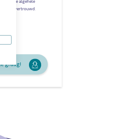
ng voor de algehele
rg is toevertrouwd.
overig
.
je graag!