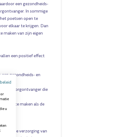
aardoor een gezondheids-
 zorgontvanger. In sommige
 het poetsen open te
or elkaar te krijgen. Dan
te maken van zijn eigen
allen een positief effect
; een gezondheids- en
beleid
voor de zorgontvanger die
oor
rmatie
n schoon te maken als de
die u
eten
t
dagelijkse verzorging van