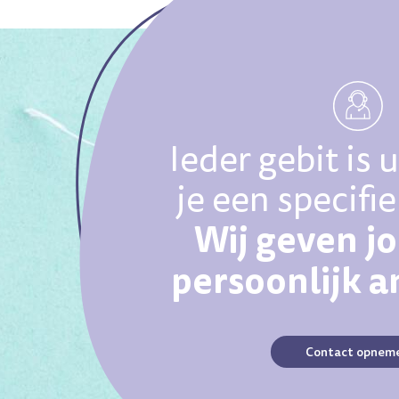
Ieder gebit is 
je een specifi
Wij geven j
persoonlijk 
Contact opnem