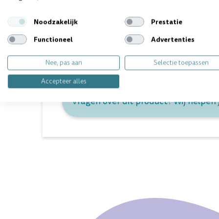
ieder persoon. Een gezond gebit is van cruciaal bela
gezondheid en welzijn van de persoon die aan uw zo
Noodzakelijk
Prestatie
Verkrijgbaar in verpakkingen van 3 en 25 stuks.
Functioneel
Advertenties
Nee, pas aan
Selectie toepassen
Dit product kunt u vinden in de volgende categorie:
Accepteer alles
Vragen over dit product? Wij helpen 