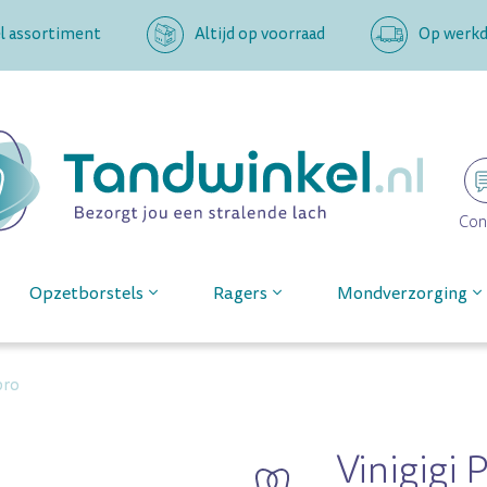
l assortiment
Altijd op voorraad
Op werkda
Con
Opzetborstels
Ragers
Mondverzorging
pro
Vinigigi 