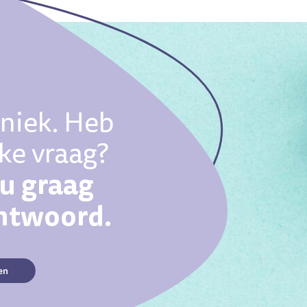
uniek. Heb
eke vraag?
ou graag
antwoord.
en