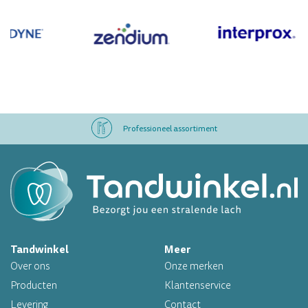
Professioneel assortiment
Altijd op voorraad
Op werkdagen voor 16.00 uur besteld, morgen in huis
Tandwinkel
Meer
Professioneel assortiment
Over ons
Onze merken
Altijd op voorraad
Producten
Klantenservice
Levering
Contact