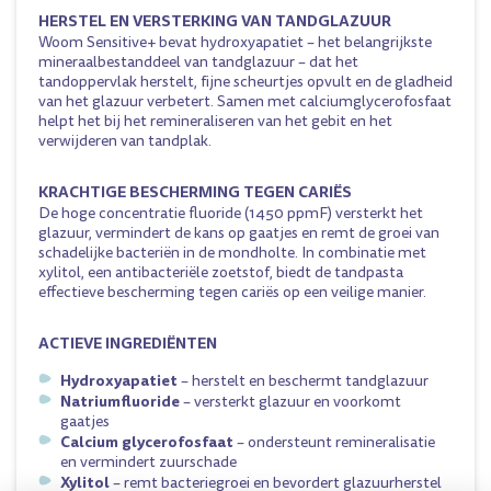
HERSTEL EN VERSTERKING VAN TANDGLAZUUR
Woom Sensitive+ bevat hydroxyapatiet – het belangrijkste
mineraalbestanddeel van tandglazuur – dat het
tandoppervlak herstelt, fijne scheurtjes opvult en de gladheid
van het glazuur verbetert. Samen met calciumglycerofosfaat
helpt het bij het remineraliseren van het gebit en het
verwijderen van tandplak.
KRACHTIGE BESCHERMING TEGEN CARIËS
De hoge concentratie fluoride (1450 ppmF) versterkt het
glazuur, vermindert de kans op gaatjes en remt de groei van
schadelijke bacteriën in de mondholte. In combinatie met
xylitol, een antibacteriële zoetstof, biedt de tandpasta
effectieve bescherming tegen cariës op een veilige manier.
ACTIEVE INGREDIËNTEN
Hydroxyapatiet
– herstelt en beschermt tandglazuur
Natriumfluoride
– versterkt glazuur en voorkomt
gaatjes
Calcium glycerofosfaat
– ondersteunt remineralisatie
en vermindert zuurschade
Xylitol
– remt bacteriegroei en bevordert glazuurherstel