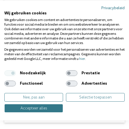
Natrium lauroyl sarcosinaat
– mild reinigend en
Privacybeleid
cariësremmend
Wij gebruiken cookies
We gebruiken cookies om content en advertenties te personaliseren, om
functies voor social media te bieden en om ons websiteverkeer te analyseren.
ZONDER AGRESSIEVE TOEVOEGINGEN – VEILIG VOOR
Ook delen we informatie over uw gebruik van onze site met onze partners voor
DAGELIJKS GEBRUIK
social media, adverteren en analyse. Deze partners kunnen deze gegevens
Woom Sensitive+ is vrij van SLS, SLES, parabenen,
combineren met andere informatie die u aan ze heeft verstrekt of die ze hebben
chloorhexidine, triclosan en peroxiden. De tandpasta is mild,
verzameld op basis van uw gebruik van hun services.
maar krachtig genoeg om dagelijks effectieve bescherming
De gegevens worden verzameld voor het personaliseren van advertenties en het
en verlichting te bieden.
meten van de effectiviteit van reclamecampagnes. Gegevens kunnen worden
gedeeld met Google LLC, meer informatie vindt u
hier
.
INHOUD EN GEBRUIK
Noodzakelijk
Prestatie
Inhoud: 75 ml
Bevat fluoride: 1450 ppmF
Functioneel
Advertenties
Geschikt voor mensen met
gevoelige tanden en tandvlees
Nee, pas aan
Selectie toepassen
Vragen over dit product? Wij helpen je
Accepteer alles
graag!